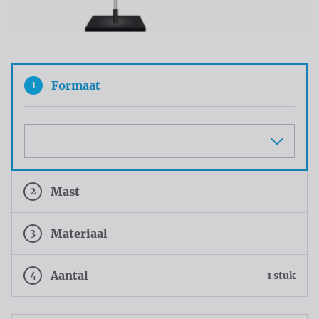
1
Formaat
Maat
2
Mast
3
Materiaal
4
Aantal
1 stuk