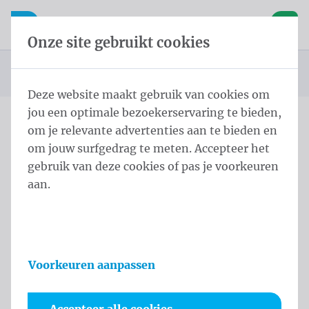
Inhoud overslaan
Taalkeuze overslaan
Waelkens NV
le navigatie
Open mobiele navigatie
Winke
Onze site gebruikt cookies
Startpagina
Producten
Beachvlaggen
Beachsquare
Beachsquare
U bevindt zich hier:
van
Deze website maakt gebruik van cookies om
jou een optimale bezoekerservaring te bieden,
om je relevante advertenties aan te bieden en
Beachsquare
om jouw surfgedrag te meten. Accepteer het
gebruik van deze cookies of pas je voorkeuren
Productinformatie
aan.
Voorkeuren aanpassen