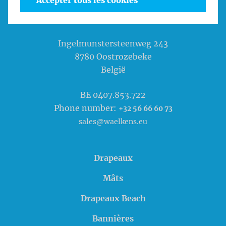
Accepter tous les cookies
Waelkens NV
Ingelmunstersteenweg 243
8780
Oostrozebeke
België
BE 0407.853.722
Phone number:
+32 56 66 60 73
sales@waelkens.eu
Drapeaux
Mâts
Drapeaux Beach
Bannières