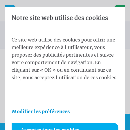
Skip content
Sauter la sélection de la langue
Waelkens NV
avigation mobile
Ouvrir la navigation mobile
Panier
Notre site web utilise des cookies
Panier
Ce site web utilise des cookies pour offrir une
meilleure expérience à l'utilisateur, vous
proposer des publicités pertinentes et suivre
votre comportement de navigation. En
cliquant sur « OK » ou en continuant sur ce
site, vous acceptez l'utilisation de ces cookies.
Le panier est vide
Modifier les préférences