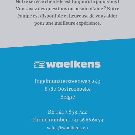
Notre service clientèle est toujours là pour vous !
Vous avez des questions ou besoin d'aide ? Notre
équipe est disponible et heureuse de vous aider
pour une meilleure expérience.
Waelkens NV
Ingelmunstersteenweg 243
8780
Oostrozebeke
België
BE 0407.853.722
Phone number:
+32 56 66 60 73
sales@waelkens.eu