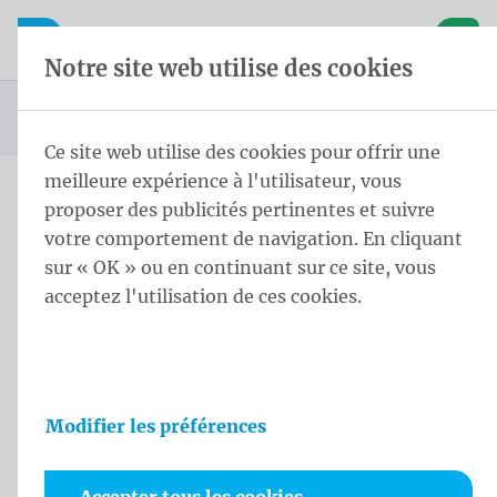
Skip content
Sauter la sélection de la langue
Waelkens NV
avigation mobile
Ouvrir la navigation mobile
Panier
Notre site web utilise des cookies
Page d'accueil
Produits
Vous êtes ici :
de
Ce site web utilise des cookies pour offrir une
meilleure expérience à l'utilisateur, vous
proposer des publicités pertinentes et suivre
Produits
votre comportement de navigation. En cliquant
sur « OK » ou en continuant sur ce site, vous
acceptez l'utilisation de ces cookies.
Modifier les préférences
Drapeaux