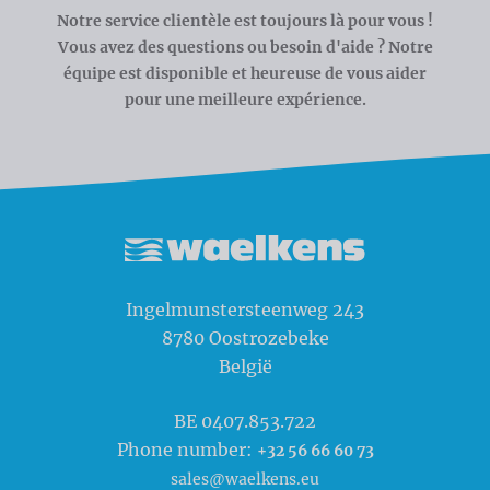
Notre service clientèle est toujours là pour vous !
Vous avez des questions ou besoin d'aide ? Notre
équipe est disponible et heureuse de vous aider
pour une meilleure expérience.
Waelkens NV
Ingelmunstersteenweg 243
8780
Oostrozebeke
België
BE 0407.853.722
Phone number:
+32 56 66 60 73
sales@waelkens.eu