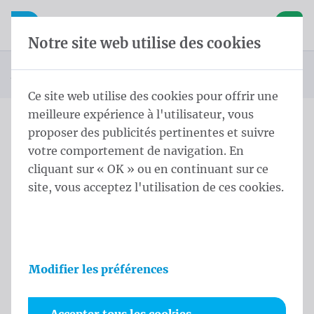
Skip content
Sauter la sélection de la langue
Waelkens NV
avigation mobile
Ouvrir la navigation mobile
Panier
Notre site web utilise des cookies
Page d'accueil
Produits
Bannières
Accessoires
Crochet en S
Vous êtes ici :
de
Ce site web utilise des cookies pour offrir une
meilleure expérience à l'utilisateur, vous
proposer des publicités pertinentes et suivre
Crochet en S
votre comportement de navigation. En
cliquant sur « OK » ou en continuant sur ce
Informations sur le produit
site, vous acceptez l'utilisation de ces cookies.
Modifier les préférences