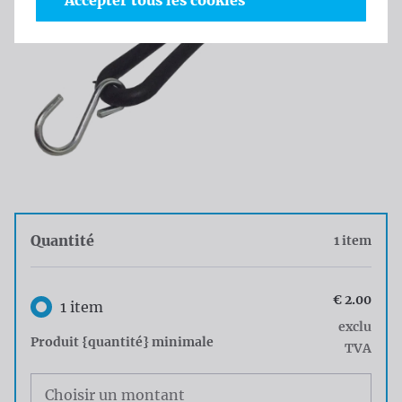
Accepter tous les cookies
Quantité
1 item
Quantité
€ 2.00
1 item
exclu
Produit {quantité} minimale
TVA
Choisissez votre quantité