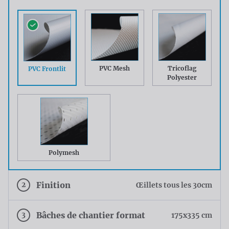
PVC Mesh
Tricoflag
PVC Frontlit
Polyester
Polymesh
2
Finition
Œillets tous les 30cm
3
Bâches de chantier format
175x335 cm