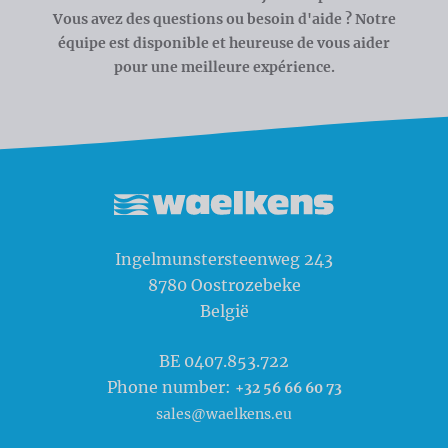
Vous avez des questions ou besoin d'aide ? Notre
équipe est disponible et heureuse de vous aider
pour une meilleure expérience.
Waelkens NV
Ingelmunstersteenweg 243
8780
Oostrozebeke
België
BE 0407.853.722
Phone number:
+32 56 66 60 73
sales@waelkens.eu