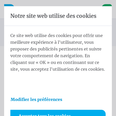
Skip content
Sauter la sélection de la langue
Waelkens NV
avigation mobile
Ouvrir la navigation mobile
Panier
Notre site web utilise des cookies
Bâches de chantier
Page d'accueil
Produits
Bannières
Bâches de chantier 175x335 cm PVC Frontlit rings every
Ce site web utilise des cookies pour offrir une
Vous êtes ici :
de
30cm
meilleure expérience à l'utilisateur, vous
proposer des publicités pertinentes et suivre
votre comportement de navigation. En
Bâches de chantier 175x335
cliquant sur « OK » ou en continuant sur ce
site, vous acceptez l'utilisation de ces cookies.
cm PVC Frontlit rings every
30cm
Informations sur le produit
Modifier les préférences