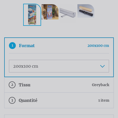
1
Format
200x100 cm
Maat
2
Tissu
Greyback
3
Quantité
1 item