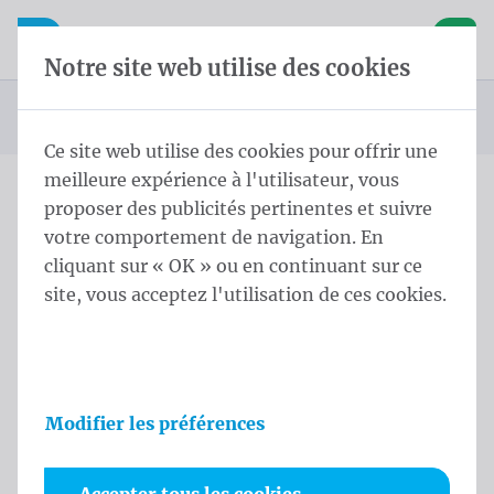
Skip content
Sauter la sélection de la langue
Waelkens NV
avigation mobile
Ouvrir la navigation mobile
Panier
Notre site web utilise des cookies
Page d'accueil
Produits
Displays
Roll-up display
Roll up STD 200x100 cm Greyback
Vous êtes ici :
de
Ce site web utilise des cookies pour offrir une
meilleure expérience à l'utilisateur, vous
proposer des publicités pertinentes et suivre
Roll up STD 200x100 cm
votre comportement de navigation. En
Greyback
cliquant sur « OK » ou en continuant sur ce
site, vous acceptez l'utilisation de ces cookies.
Informations sur le produit
Modifier les préférences