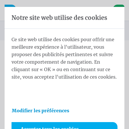
Skip content
Sauter la sélection de la langue
Waelkens NV
avigation mobile
Ouvrir la navigation mobile
Panier
Notre site web utilise des cookies
Page d'accueil
Produits
Drapeaux Beach
Voile de beach - pieds
Pied béton 20
Vous êtes ici :
de
Ce site web utilise des cookies pour offrir une
meilleure expérience à l'utilisateur, vous
proposer des publicités pertinentes et suivre
Pied béton 20
votre comportement de navigation. En
cliquant sur « OK » ou en continuant sur ce
Informations sur le produit
site, vous acceptez l'utilisation de ces cookies.
Modifier les préférences