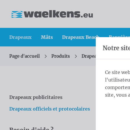
Skip content
Sauter la sélection de la langue
Waelkens NV
Drapeaux
Mâts
Drapeaux Beach
Bannière
Notre sit
Page d'accueil
Produits
Drapeaux
Drapeau
Vous êtes ici :
de
Ce site web
l'utilisate
Dra
comporteme
site, vous 
Drapeaux publicitaires
Skip categories
Faire impr
Drapeaux officiels et protocolaires
province o
pouvez vous