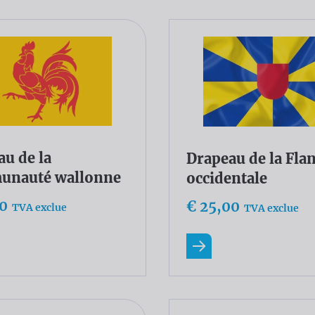
u de la
Drapeau de la Fla
nauté wallonne
occidentale
00
€ 25,00
TVA exclue
TVA exclue
ir plus
En savoir plus