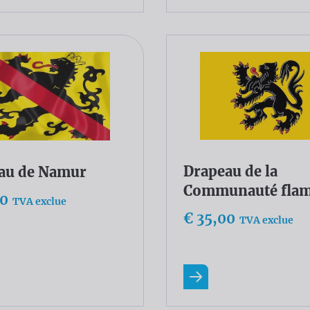
Drapeau de la
au de Namur
Communauté fla
00
TVA exclue
€ 35,00
TVA exclue
ir plus
En savoir plus