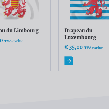
au du Limbourg
Drapeau du
Luxembourg
00
TVA exclue
€ 35,00
TVA exclue
ir plus
En savoir plus