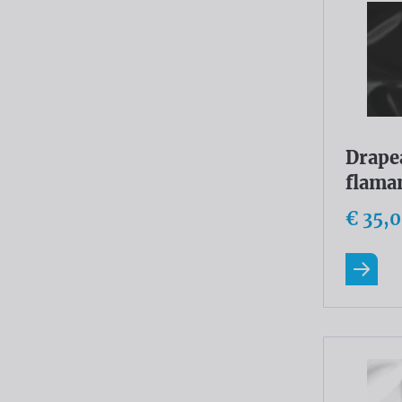
Drape
flama
€ 35,
En savo