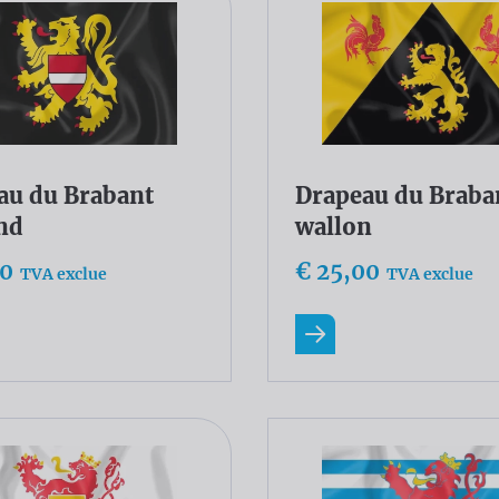
au du Brabant
Drapeau du Braba
nd
wallon
00
€ 25,00
TVA exclue
TVA exclue
ir plus
En savoir plus