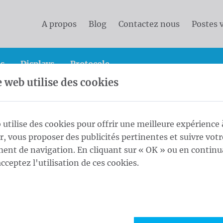
A propos
Blog
Contactez nous
Postes 
s
Displays
Protocole
e web utilise des cookies
x officiels et protocolaires
Drapeaux de province et c
 utilise des cookies pour offrir une meilleure expérience 
ur, vous proposer des publicités pertinentes et suivre votr
peaux de province et 
nt de navigation. En cliquant sur « OK » ou en continu
acceptez l'utilisation de ces cookies.
imer des drapeaux chez Waelkens est un excellent moyen 
u votre communauté. L'aspect de nos drapeaux est convivi
 adresser à nous pour des drapeaux de toutes les couleurs 