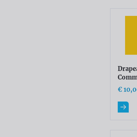
Drapea
Commu
€ 10,
En savo