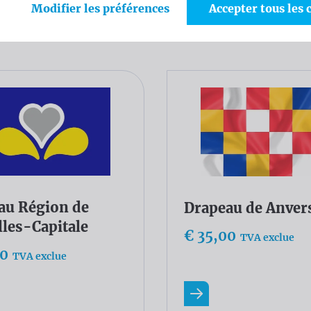
Modifier les préférences
Accepter tous les 
ogue
au Région de
Drapeau de Anver
lles-Capitale
€ 35,00
TVA exclue
00
TVA exclue
ir plus
En savoir plus