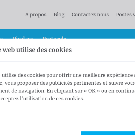
A propos
Blog
Contactez nous
Postes 
s
Displays
Protocole
e web utilise des cookies
x officiels et protocolaires
Drapeaux des pays
Dra
 utilise des cookies pour offrir une meilleure expérience 
ur, vous proposer des publicités pertinentes et suivre votr
nt de navigation. En cliquant sur « OK » ou en continu
1
Form
acceptez l'utilisation de ces cookies.
Maat