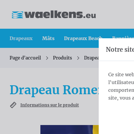
Skip content
Sauter la sélection de la langue
Waelkens NV
Drapeaux
Mâts
Drapeaux Beach
Bannière
Notre sit
Page d'accueil
Produits
Drapeaux
Drapeau
Vous êtes ici :
de
Ce site web
l'utilisate
Drapeau Romenia
comporteme
site, vous 
Informations sur le produit