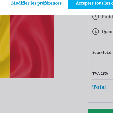
2
Tiss
Modifier les préférences
Accepter tous les 
3
Finit
4
Quan
Sous-total
TVA 21%
Total