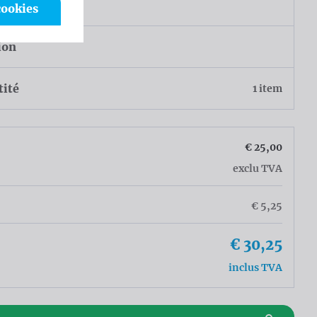
u
cookies
ion
tité
1 item
€ 25,00
exclu TVA
€ 5,25
€ 30,25
inclus TVA