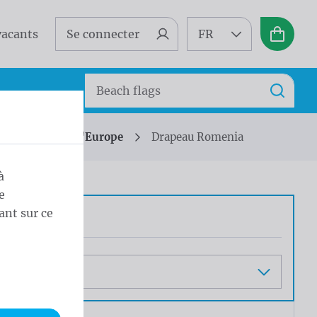
vacants
Se connecter
FR
Panier
Search
Recherc
peaux de pays d'Europe
Drapeau Romenia
à
e
ant sur ce
at