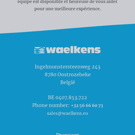
équipe est disponible et heureuse de vous aider
pour une meilleure expérience.
Waelkens NV
Ingelmunstersteenweg 243
8780
Oostrozebeke
België
BE 0407.853.722
Phone number:
+32 56 66 60 73
sales@waelkens.eu