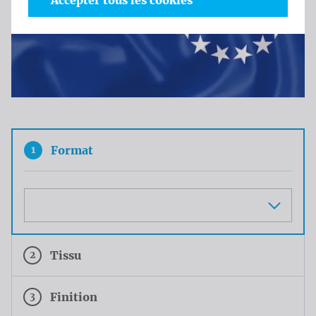
Accepter tous les cookies
1
Format
Maat
2
Tissu
3
Finition