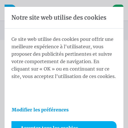
Skip content
Sauter la sélection de la langue
Waelkens NV
avigation mobile
Ouvrir la navigation mobile
Panier
Notre site web utilise des cookies
Page d'accueil
Produits
Drapeaux
Drapeaux officiels et protocolaires
Drapeaux des pays
Drapeaux de pays d'Océanie
Drapeau Îles Cook
Vous êtes ici :
de
Ce site web utilise des cookies pour offrir une
meilleure expérience à l'utilisateur, vous
proposer des publicités pertinentes et suivre
Drapeau Îles Cook
votre comportement de navigation. En
cliquant sur « OK » ou en continuant sur ce
Informations sur le produit
site, vous acceptez l'utilisation de ces cookies.
Modifier les préférences