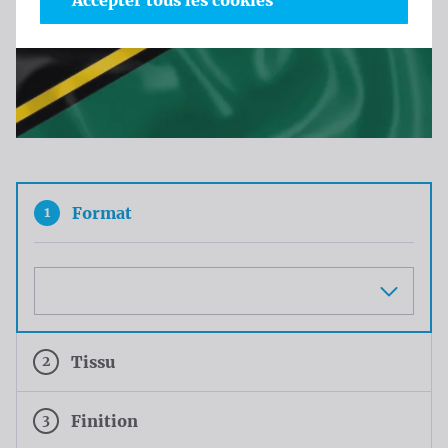
Accepter tous les cookies
1
Format
Maat
2
Tissu
3
Finition