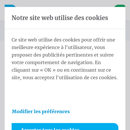
Skip content
Sauter la sélection de la langue
Waelkens NV
avigation mobile
Ouvrir la navigation mobile
Panier
Notre site web utilise des cookies
Page d'accueil
Produits
Drapeaux
Drapeaux officiels et protocolaires
Drapeaux des pays
Drapeaux de pays d'Océanie
Drapeau Vanuatu
Vous êtes ici :
de
Ce site web utilise des cookies pour offrir une
meilleure expérience à l'utilisateur, vous
proposer des publicités pertinentes et suivre
Drapeau Vanuatu
votre comportement de navigation. En
cliquant sur « OK » ou en continuant sur ce
Informations sur le produit
site, vous acceptez l'utilisation de ces cookies.
Modifier les préférences