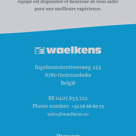
équipe est disponible et heureuse de vous aider
pour une meilleure expérience.
Waelkens NV
Ingelmunstersteenweg 243
8780
Oostrozebeke
België
BE 0407.853.722
Phone number:
+32 56 66 60 73
sales@waelkens.eu