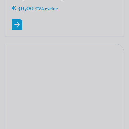
€ 30,00
TVA exclue
En savoir plus
Drapeau El Salvador