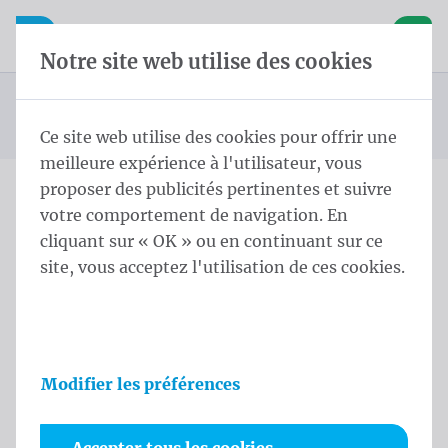
Skip content
Sauter la sélection de la langue
Waelkens NV
avigation mobile
Ouvrir la navigation mobile
Panier
Notre site web utilise des cookies
Drapeaux des pays
Page d'accueil
Produits
Drapeaux
Drapeaux officiels et protocolaires
Drapeaux des pays d'Amérique du Nord
Vous êtes ici :
de
Ce site web utilise des cookies pour offrir une
meilleure expérience à l'utilisateur, vous
proposer des publicités pertinentes et suivre
votre comportement de navigation. En
Skip categories
cliquant sur « OK » ou en continuant sur ce
Drapeaux des pays
site, vous acceptez l'utilisation de ces cookies.
d'Amérique du Nord
Découvrez notre large gamme de drapeaux de pays !
Parfaits pour les événements sportifs, les vacances
Modifier les préférences
ou pour afficher votre fierté. Affichez votre fierté
nationale avec des drapeaux de haute qualité à des