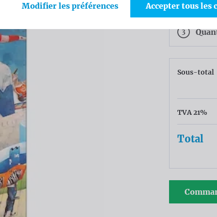
2
Coul
Modifier les préférences
Accepter tous les 
3
Quan
Sous-total
TVA 21%
Total
Comman