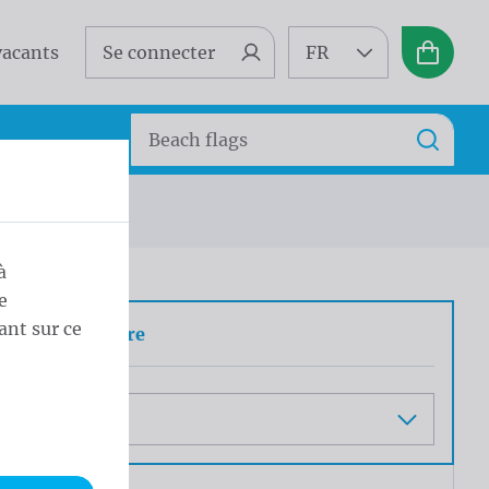
vacants
Se connecter
FR
Panier
Search
Recherc
à
e
ant sur ce
ueur et diamètre