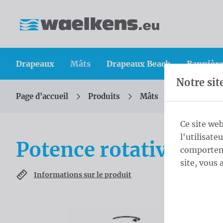
Skip content
Sauter la sélection de la langue
Waelkens NV
Drapeaux
Mâts
Drapeaux Beach
Bannière
Notre sit
Page d'accueil
Produits
Mâts
Mât cylindr
Vous êtes ici :
de
Ce site web
l'utilisate
Potence rotative
comporteme
site, vous 
Informations sur le produit