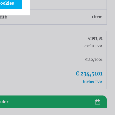
eur
cookies
tité
1 item
€ 193,81
exclu TVA
€ 40,7001
€ 234,5101
inclus TVA
der