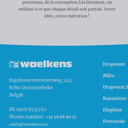
processus, de la conception à la livraison, en
veillant à ce que chaque détail soit parfait. Votre
idée, notre exécution !
Drapeaux
Waelkens NV
Mâts
Ingelmunstersteenweg 243
Drapeaux 
8780
Oostrozebeke
België
Bannières
BE 0407.853.722
Displays
Phone number:
+32 56 66 60 73
Protocole
sales@waelkens.eu