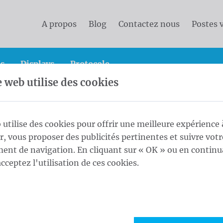
A propos
Blog
Contactez nous
Postes 
s
Displays
Protocole
e web utilise des cookies
ique avec système de potence
Potence rotative
 utilise des cookies pour offrir une meilleure expérience 
ur, vous proposer des publicités pertinentes et suivre votr
nt de navigation. En cliquant sur « OK » ou en continu
1
Long
acceptez l'utilisation de ces cookies.
Maat