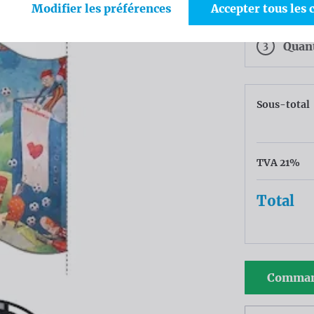
2
Coul
Modifier les préférences
Accepter tous les 
3
Quan
Sous-total
TVA 21%
Total
Comman