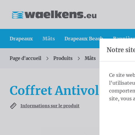
Skip content
Sauter la sélection de la langue
Waelkens NV
Drapeaux
Mâts
Drapeaux Beach
Bannière
Notre sit
Page d'accueil
Produits
Mâts
Mât cylindr
Vous êtes ici :
de
Ce site web
l'utilisate
Coffret Antivol 6,0 
comporteme
site, vous 
Informations sur le produit