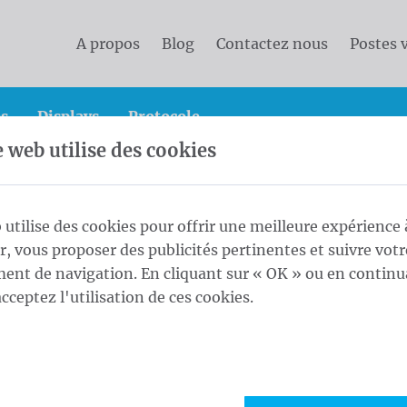
A propos
Blog
Contactez nous
Postes 
s
Displays
Protocole
e web utilise des cookies
ique
Coffret Antivol 6,0 m - ⌀ 60/3 White
 utilise des cookies pour offrir une meilleure expérience 
ur, vous proposer des publicités pertinentes et suivre votr
m - ⌀ 60/3 White
nt de navigation. En cliquant sur « OK » ou en continu
1
Long
acceptez l'utilisation de ces cookies.
Maat