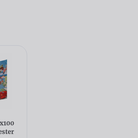
0x100
ester