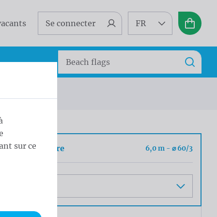
vacants
Se connecter
FR
Panier
Search
Recherc
à
e
ant sur ce
ueur et diamètre
6,0 m - ⌀ 60/3