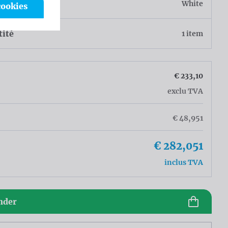
eur
White
cookies
tité
1 item
€ 233,10
exclu TVA
€ 48,951
€ 282,051
inclus TVA
der