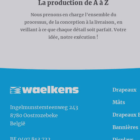
La production de A à Z
Nous prenons en charge l'ensemble du
processus, de la conception à la livraison, en
veillant à ce que chaque détail soit parfait. Votre
idée, notre exécution !
Drapeaux
Waelkens NV
Mâts
Ingelmunstersteenweg 243
Drapeaux 
8780
Oostrozebeke
België
Bannières
BE 0407.853.722
Displays