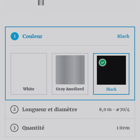
1
Couleur
Black
White
Gray Anodized
Black
2
Longueur et diamètre
8,0 m - ⌀ 70/4
3
Quantité
1 item