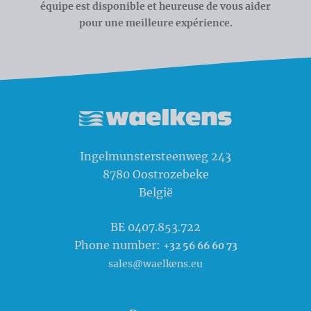
équipe est disponible et heureuse de vous aider
pour une meilleure expérience.
Waelkens NV
Ingelmunstersteenweg 243
8780
Oostrozebeke
België
BE 0407.853.722
Phone number:
+32 56 66 60 73
sales@waelkens.eu