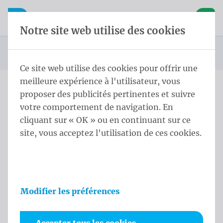
Skip content
Sauter la sélection de la langue
Waelkens NV
avigation mobile
Ouvrir la navigation mobile
Panier
Notre site web utilise des cookies
Page d'accueil
Produits
Mâts
Mât cylindrique
Manivelle 8,0 m - ⌀ 70/4 Black
Vous êtes ici :
de
Ce site web utilise des cookies pour offrir une
meilleure expérience à l'utilisateur, vous
proposer des publicités pertinentes et suivre
Manivelle 8,0 m - ⌀ 70/4
votre comportement de navigation. En
Black
cliquant sur « OK » ou en continuant sur ce
site, vous acceptez l'utilisation de ces cookies.
Informations sur le produit
Modifier les préférences