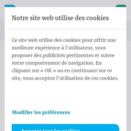
Skip content
Sauter la sélection de la langue
Waelkens NV
avigation mobile
Ouvrir la navigation mobile
Panier
Notre site web utilise des cookies
Page d'accueil
Produits
Mâts
Soltis
Soltis sur mât 400x80 cm Double Noir
Vous êtes ici :
de
Ce site web utilise des cookies pour offrir une
meilleure expérience à l'utilisateur, vous
proposer des publicités pertinentes et suivre
Soltis sur mât 400x80 cm
votre comportement de navigation. En
Double Noir
cliquant sur « OK » ou en continuant sur ce
site, vous acceptez l'utilisation de ces cookies.
Informations sur le produit
Modifier les préférences