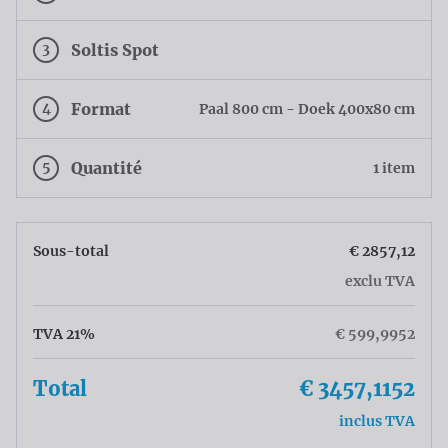
3
Soltis Spot
4
Format
Paal 800 cm - Doek 400x80 cm
5
Quantité
1 item
Sous-total
€ 2857,12
exclu TVA
TVA 21%
€ 599,9952
Total
€ 3457,1152
inclus TVA