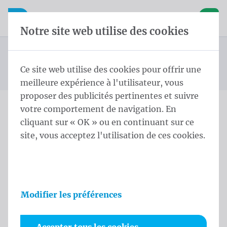
Skip content
Sauter la sélection de la langue
Waelkens NV
avigation mobile
Ouvrir la navigation mobile
Panier
Notre site web utilise des cookies
Echarpe échevin
Page d'accueil
Produits
Protocole
Echarpe echevin Wallonie Lendensjerp Lendensjerp
Ce site web utilise des cookies pour offrir une
Vous êtes ici :
de
zijden kwasten Rood en Geel Geen
meilleure expérience à l'utilisateur, vous
proposer des publicités pertinentes et suivre
votre comportement de navigation. En
Echarpe echevin Wallonie
cliquant sur « OK » ou en continuant sur ce
site, vous acceptez l'utilisation de ces cookies.
Lendensjerp Lendensjerp
zijden kwasten Rood en
Geel Geen
Modifier les préférences
Informations sur le produit