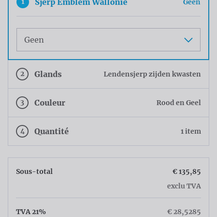
1
Sjerp Emblem Wallonie
Geen
Maat
2
Glands
Lendensjerp zijden kwasten
3
Couleur
Rood en Geel
4
Quantité
1 item
Sous-total
€ 135,85
exclu TVA
TVA 21%
€ 28,5285