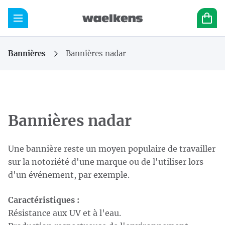
Skip content
Sauter la sélection de la langue
Waelkens NV
avigation mobile
Ouvrir la navigation mobile
Panier
Page d'accueil
Produits
Bannières
Bannières nadar
Vous êtes ici :
de
Skip categories
Bannières nadar
Une bannière reste un moyen populaire de travailler
sur la notoriété d'une marque ou de l'utiliser lors
d'un événement, par exemple.
Caractéristiques :
Résistance aux UV et à l'eau.