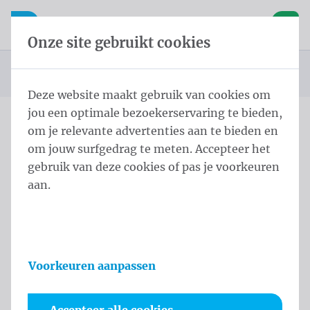
Inhoud overslaan
Taalkeuze overslaan
Waelkens NV
le navigatie
Open mobiele navigatie
Winke
Onze site gebruikt cookies
Startpagina
Producten
Spandoeken
Nadardoek
U bevindt zich hier:
van
Deze website maakt gebruik van cookies om
jou een optimale bezoekerservaring te bieden,
om je relevante advertenties aan te bieden en
Overslaan categories
om jouw surfgedrag te meten. Accepteer het
Nadardoek
gebruik van deze cookies of pas je voorkeuren
aan.
Nadardoeken & spandoeken maken uw merk of
evenement zichtbaar.
Perfect voor festivals, sportevenementen,
openingen en promotiecampagnes.
Voorkeuren aanpassen
Onze duurzame doeken zijn eenvoudig te plaatsen,