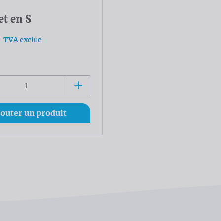
t en S
0
TVA exclue
jouter un produit