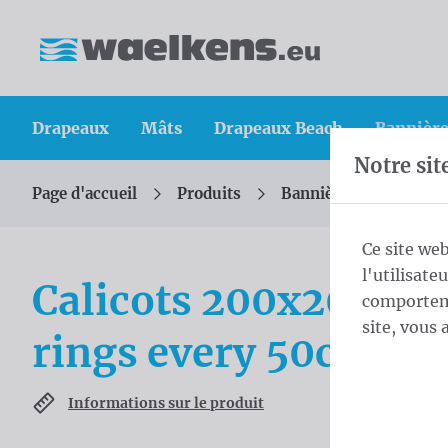
Skip content
Sauter la sélection de la langue
Waelkens NV
Drapeaux
Mâts
Drapeaux Beach
Bannière
Notre sit
Page d'accueil
Produits
Bannières
Calicot
Vous êtes ici :
de
Ce site web
l'utilisate
Calicots 200x200 cm
comporteme
site, vous 
rings every 50cm
Informations sur le produit