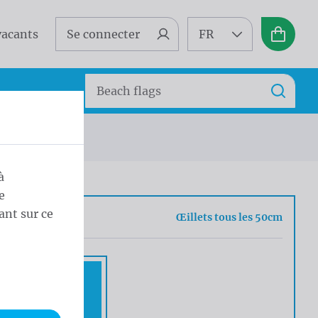
vacants
Se connecter
FR
Panier
Search
Recherc
m
à
e
ant sur ce
ion
Œillets tous les 50cm