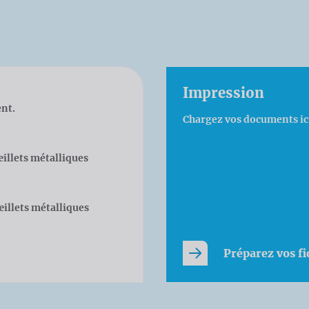
Impression
ent.
Chargez vos documents ici
œillets métalliques
œillets métalliques
Préparez vos fi