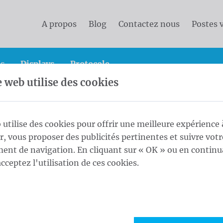
A propos
Blog
Contactez nous
Postes 
s
Displays
Protocole
e web utilise des cookies
s
Calicots 200x200 cm Blockout (R/V) rings every 50c
 utilise des cookies pour offrir une meilleure expérience 
ur, vous proposer des publicités pertinentes et suivre votr
 Blockout (R/V)
nt de navigation. En cliquant sur « OK » ou en continu
1
Finit
acceptez l'utilisation de ces cookies.