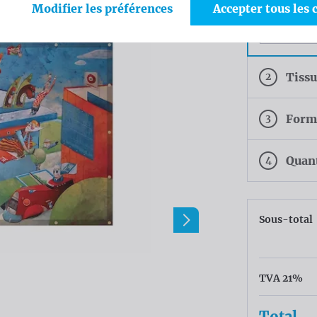
Modifier les préférences
Accepter tous les 
Œillets tous
30cm
2
Tiss
3
Form
4
Quan
Sous-total
TVA 21%
Total