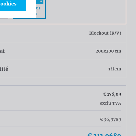
cookies
Œillets tous
 les
les 50cm
u
Blockout (R/V)
at
200x200 cm
tité
1 item
€ 176,09
exclu TVA
€ 36,9789
€ 213,0689