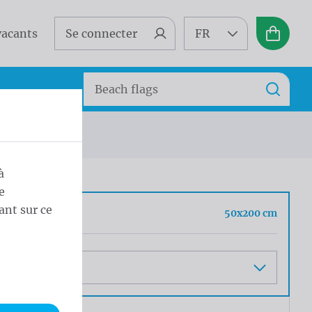
vacants
Se connecter
FR
Panier
Search
Recherc
à
e
ant sur ce
at
50x200 cm