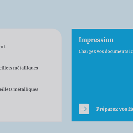
Impression
ent.
Chargez vos documents ici
œillets métalliques
œillets métalliques
Préparez vos fi