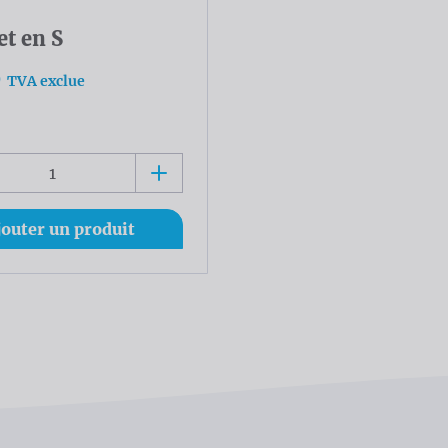
t en S
0
TVA exclue
jouter un produit