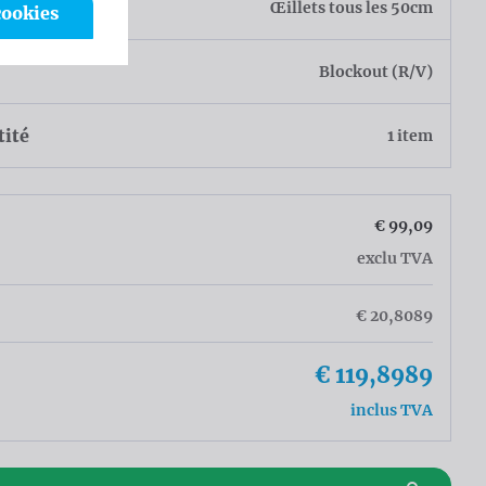
ion
Œillets tous les 50cm
cookies
u
Blockout (R/V)
tité
1 item
€ 99,09
exclu TVA
€ 20,8089
€ 119,8989
inclus TVA