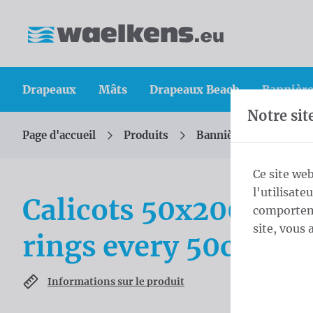
Skip content
Sauter la sélection de la langue
Waelkens NV
Drapeaux
Mâts
Drapeaux Beach
Bannière
Notre sit
Page d'accueil
Produits
Bannières
Calicot
Vous êtes ici :
de
Ce site web
l'utilisate
Calicots 50x200 cm 
comporteme
site, vous 
rings every 50cm
Informations sur le produit