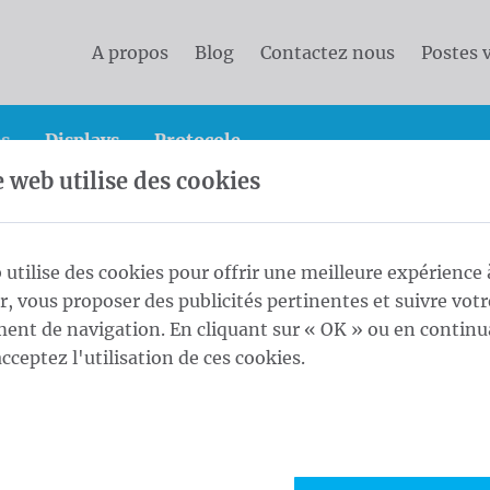
A propos
Blog
Contactez nous
Postes 
s
Displays
Protocole
e web utilise des cookies
s
Calicots 50x200 cm Blockout (R/V) rings every 50cm
 utilise des cookies pour offrir une meilleure expérience 
ur, vous proposer des publicités pertinentes et suivre votr
Blockout (R/V)
nt de navigation. En cliquant sur « OK » ou en continu
1
Form
acceptez l'utilisation de ces cookies.
Maat