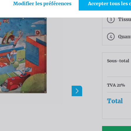
2
Finit
Modifier les préférences
Accepter tous les 
3
Tiss
4
Quan
Sous-total
TVA 21%
Total