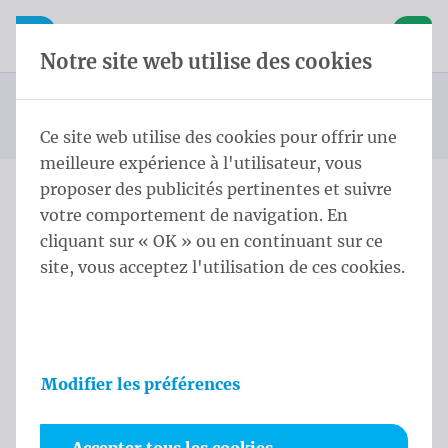
Skip content
Sauter la sélection de la langue
Waelkens NV
avigation mobile
Ouvrir la navigation mobile
Panier
Notre site web utilise des cookies
Calicots
Page d'accueil
Produits
Bannières
Calicots 50x200 cm PVC Frontlit rings every 50cm
Vous êtes ici :
de
Ce site web utilise des cookies pour offrir une
meilleure expérience à l'utilisateur, vous
proposer des publicités pertinentes et suivre
votre comportement de navigation. En
Calicots 50x200 cm PVC
cliquant sur « OK » ou en continuant sur ce
Frontlit rings every 50cm
site, vous acceptez l'utilisation de ces cookies.
Informations sur le produit
Modifier les préférences