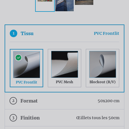
1
Tissu
PVC Frontlit
PVC Mesh
Blockout (R/V)
PVC Frontlit
2
Format
50x200 cm
3
Finition
Œillets tous les 50cm