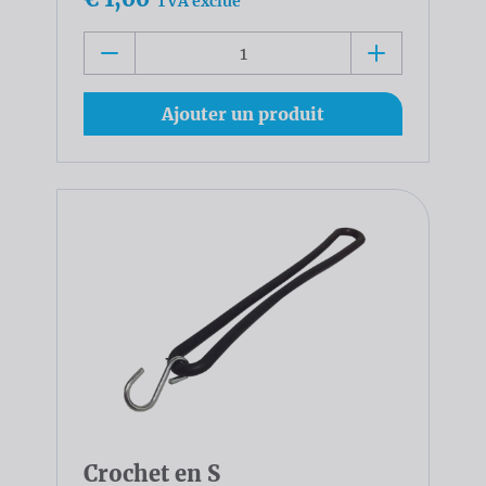
TVA exclue
Ajouter un produit
Crochet en S