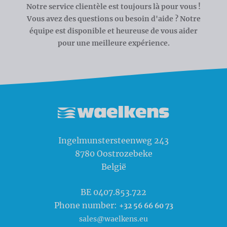
Notre service clientèle est toujours là pour vous !
Vous avez des questions ou besoin d'aide ? Notre
équipe est disponible et heureuse de vous aider
pour une meilleure expérience.
Waelkens NV
Ingelmunstersteenweg 243
8780
Oostrozebeke
België
BE 0407.853.722
Phone number:
+32 56 66 60 73
sales@waelkens.eu