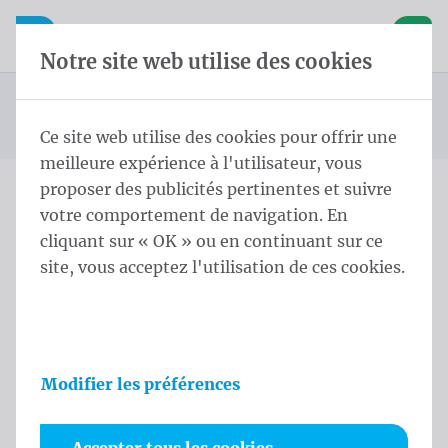
Skip content
Sauter la sélection de la langue
Waelkens NV
avigation mobile
Ouvrir la navigation mobile
Panier
Notre site web utilise des cookies
Calicots
Page d'accueil
Produits
Bannières
Calicots 70x300 cm PVC Mesh rings every 50cm
Vous êtes ici :
de
Ce site web utilise des cookies pour offrir une
meilleure expérience à l'utilisateur, vous
proposer des publicités pertinentes et suivre
votre comportement de navigation. En
Calicots 70x300 cm PVC
cliquant sur « OK » ou en continuant sur ce
Mesh rings every 50cm
site, vous acceptez l'utilisation de ces cookies.
Informations sur le produit
Modifier les préférences