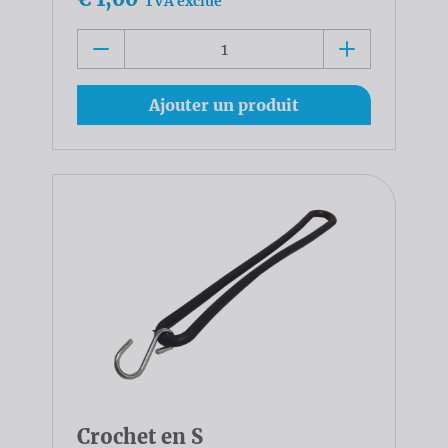
TVA exclue
Ajouter un produit
Crochet en S