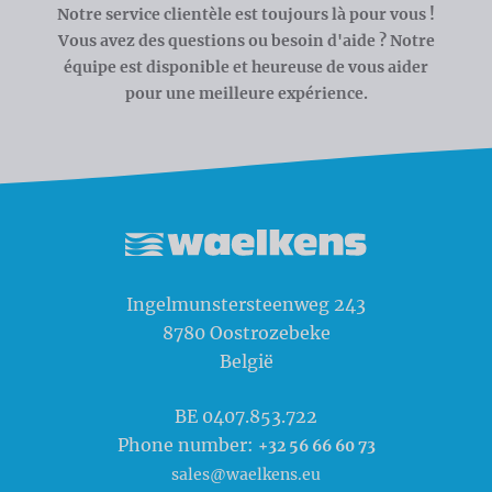
Notre service clientèle est toujours là pour vous !
Vous avez des questions ou besoin d'aide ? Notre
équipe est disponible et heureuse de vous aider
pour une meilleure expérience.
Waelkens NV
Ingelmunstersteenweg 243
8780
Oostrozebeke
België
BE 0407.853.722
Phone number:
+32 56 66 60 73
sales@waelkens.eu