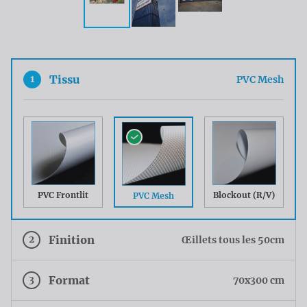
1
Tissu
PVC Mesh
PVC Frontlit
Blockout (R/V)
PVC Mesh
2
Finition
Œillets tous les 50cm
3
Format
70x300 cm