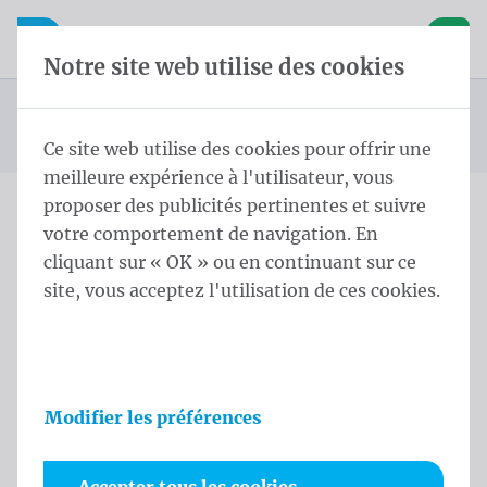
Skip content
Sauter la sélection de la langue
Waelkens NV
avigation mobile
Ouvrir la navigation mobile
Panier
Notre site web utilise des cookies
Roll-up display
Page d'accueil
Produits
Displays
Roll Up Large PVC Frontlit Green 300x200 cm
Vous êtes ici :
de
Ce site web utilise des cookies pour offrir une
meilleure expérience à l'utilisateur, vous
proposer des publicités pertinentes et suivre
votre comportement de navigation. En
Roll Up Large PVC Frontlit
cliquant sur « OK » ou en continuant sur ce
Green 300x200 cm
site, vous acceptez l'utilisation de ces cookies.
Informations sur le produit
Modifier les préférences