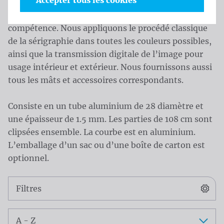
Accepter tous les cookies
pas la longévité du drapeau, Waelkens n’utilise que
les meilleurs matériaux et les traite avec
compétence. Nous appliquons le procédé classique
de la sérigraphie dans toutes les couleurs possibles,
ainsi que la transmission digitale de l’image pour
usage intérieur et extérieur. Nous fournissons aussi
tous les mâts et accessoires correspondants.
Consiste en un tube aluminium de 28 diamètre et
une épaisseur de 1.5 mm. Les parties de 108 cm sont
clipsées ensemble. La courbe est en aluminium.
L’emballage d’un sac ou d’une boîte de carton est
optionnel.
Catalogue
Filtres
Trier