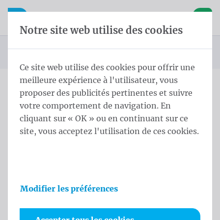
Skip content
Sauter la sélection de la langue
Waelkens NV
avigation mobile
Ouvrir la navigation mobile
Panier
Notre site web utilise des cookies
Page d'accueil
Produits
Drapeaux Beach
Beachsquare
Vous êtes ici :
de
Ce site web utilise des cookies pour offrir une
meilleure expérience à l'utilisateur, vous
proposer des publicités pertinentes et suivre
Skip categories
votre comportement de navigation. En
Beachsquare
cliquant sur « OK » ou en continuant sur ce
site, vous acceptez l'utilisation de ces cookies.
Les voiles de beach sont un moyen par excellence
d’attirer l’attention sur votre entreprise. Le
message est vivant et positif. Les drapeaux sont
notre spécialité: nous les fabriquons dans toutes les
Modifier les préférences
formes, couleurs, finitions, dimensions et
matériaux. Parce que la finition seule ne détermine