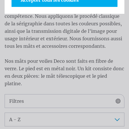
Accepter tous les cookies
pas la longévité du drapeau, Waelkens n’utilise
que les meilleurs matériaux et les traite avec
compétence. Nous appliquons le procédé classique
de la sérigraphie dans toutes les couleurs possibles,
ainsi que la transmission digitale de l’image pour
usage intérieur et extérieur. Nous fournissons aussi
tous les mâts et accessoires correspondants.
Nos mâts pour voiles Deco sont faits en fibre de
verre. Le pied est en métal noir. Un kit consiste donc
en deux pièces: le mât télescopique et le pied
platine.
Catalogue
Filtres
Trier