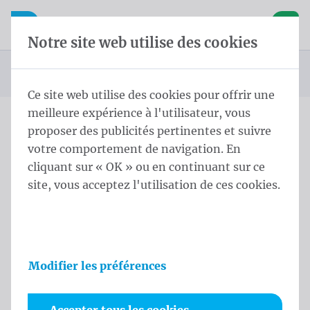
Skip content
Sauter la sélection de la langue
Waelkens NV
avigation mobile
Ouvrir la navigation mobile
Panier
Notre site web utilise des cookies
Page d'accueil
Produits
Drapeaux Beach
Beachdrop
Vous êtes ici :
de
Ce site web utilise des cookies pour offrir une
meilleure expérience à l'utilisateur, vous
proposer des publicités pertinentes et suivre
Skip categories
votre comportement de navigation. En
Beachdrop
cliquant sur « OK » ou en continuant sur ce
site, vous acceptez l'utilisation de ces cookies.
Les voiles de beach sont un moyen par excellence
d’attirer l’attention sur votre entreprise. Le
message est vivant et positif. Les drapeaux sont
notre spécialité: nous les fabriquons dans toutes les
Modifier les préférences
formes, couleurs, finitions, dimensions et
matériaux. Parce que la finition seule ne détermine