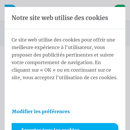
Skip content
Sauter la sélection de la langue
Waelkens NV
avigation mobile
Ouvrir la navigation mobile
Panier
Notre site web utilise des cookies
Drapeau de pays d'Antarctica
Page d'accueil
Produits
Drapeaux
Drapeaux officiels et protocolaires
Drapeaux des pays
Drapeau Île Bouvet 200x300 cm
Vous êtes ici :
de
Ce site web utilise des cookies pour offrir une
meilleure expérience à l'utilisateur, vous
proposer des publicités pertinentes et suivre
votre comportement de navigation. En
Drapeau Île Bouvet
cliquant sur « OK » ou en continuant sur ce
200x300 cm
site, vous acceptez l'utilisation de ces cookies.
Informations sur le produit
Modifier les préférences