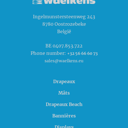
Waelkens NV
Ingelmunstersteenweg 243
8780
Oostrozebeke
België
BE 0407.853.722
Phone number:
+32 56 66 60 73
sales@waelkens.eu
Drapeaux
Mâts
Drapeaux Beach
Bannières
Displays