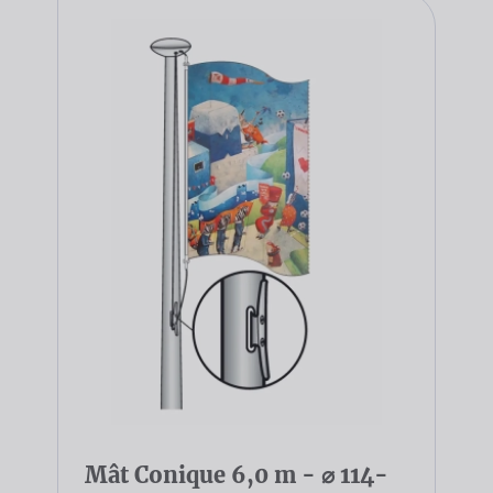
Mât Conique 6,0 m - ⌀ 114-