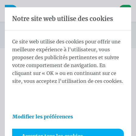
Skip content
Sauter la sélection de la langue
Waelkens NV
avigation mobile
Ouvrir la navigation mobile
Panier
Notre site web utilise des cookies
Mât conique
Page d'accueil
Produits
Mâts
Mât Conique 6,0 m - ⌀ 114-60/3 White
Vous êtes ici :
de
Ce site web utilise des cookies pour offrir une
meilleure expérience à l'utilisateur, vous
proposer des publicités pertinentes et suivre
votre comportement de navigation. En
Mât Conique 6,0 m - ⌀ 114-
cliquant sur « OK » ou en continuant sur ce
60/3 White
site, vous acceptez l'utilisation de ces cookies.
Informations sur le produit
Modifier les préférences