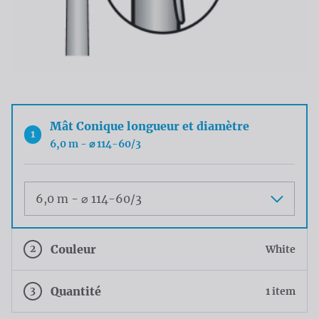
Mât Conique longueur et diamètre
1
6,0 m - ⌀ 114-60/3
Maat
2
Couleur
White
3
Quantité
1 item