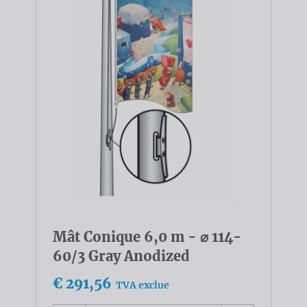
Mât Conique 6,0 m - ⌀ 114-
60/3 Gray Anodized
€ 291,56
TVA exclue