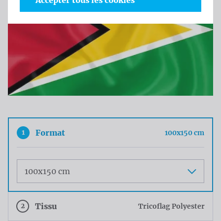
Accepter tous les cookies
1
Format
100x150 cm
Maat
2
Tissu
Tricoflag Polyester