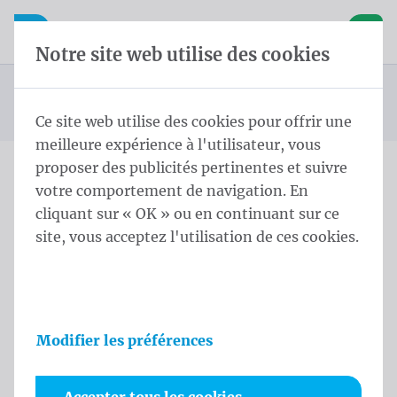
Skip content
Sauter la sélection de la langue
Waelkens NV
avigation mobile
Ouvrir la navigation mobile
Panier
Notre site web utilise des cookies
Drapeaux de pays d'Amérique du Sud
Page d'accueil
Produits
Drapeaux
Drapeaux officiels et protocolaires
Drapeaux des pays
Drapeau Guyane 100x150 cm
Vous êtes ici :
de
Ce site web utilise des cookies pour offrir une
meilleure expérience à l'utilisateur, vous
proposer des publicités pertinentes et suivre
votre comportement de navigation. En
Drapeau Guyane 100x150
cliquant sur « OK » ou en continuant sur ce
cm
site, vous acceptez l'utilisation de ces cookies.
Informations sur le produit
Modifier les préférences