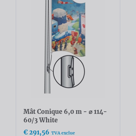
Mât Conique 6,0 m - ⌀ 114-
60/3 White
€ 291,56
TVA exclue