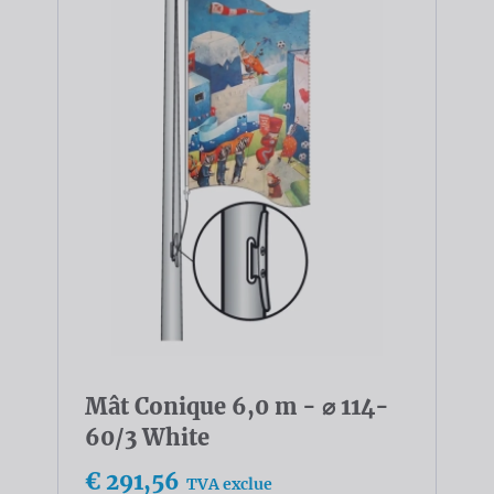
Mât Conique 6,0 m - ⌀ 114-
60/3 White
€ 291,56
TVA exclue