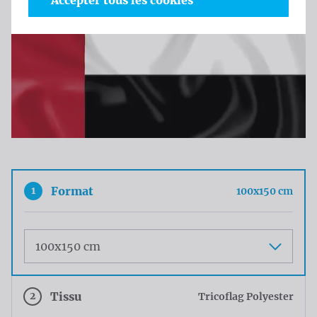
Accepter tous les cookies
1
Format
100x150 cm
Maat
2
Tissu
Tricoflag Polyester