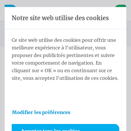
Skip content
Sauter la sélection de la langue
Waelkens NV
avigation mobile
Ouvrir la navigation mobile
Panier
Notre site web utilise des cookies
Drapeaux des pays d'Asie
Page d'accueil
Produits
Drapeaux
Drapeaux officiels et protocolaires
Drapeaux des pays
Drapeau Émirats arabes unis 100x150 cm
Vous êtes ici :
de
Ce site web utilise des cookies pour offrir une
meilleure expérience à l'utilisateur, vous
proposer des publicités pertinentes et suivre
votre comportement de navigation. En
Drapeau Émirats arabes
cliquant sur « OK » ou en continuant sur ce
unis 100x150 cm
site, vous acceptez l'utilisation de ces cookies.
Informations sur le produit
Modifier les préférences