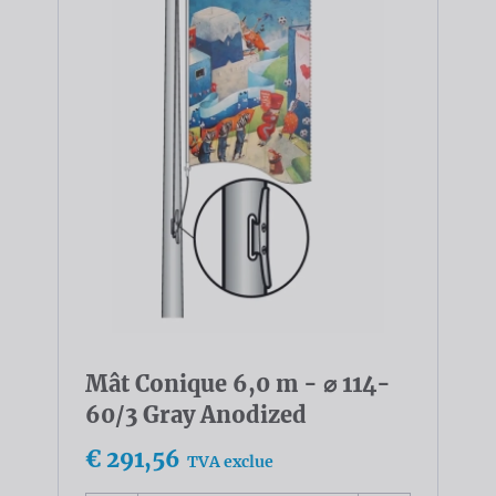
Mât Conique 6,0 m - ⌀ 114-
60/3 Gray Anodized
€ 291,56
TVA exclue