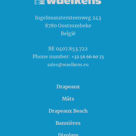
Waelkens NV
Ingelmunstersteenweg 243
8780
Oostrozebeke
België
BE 0407.853.722
Phone number:
+32 56 66 60 73
sales@waelkens.eu
Drapeaux
Mâts
Drapeaux Beach
Bannières
Displays