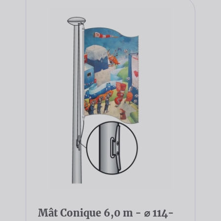
Mât Conique 6,0 m - ⌀ 114-