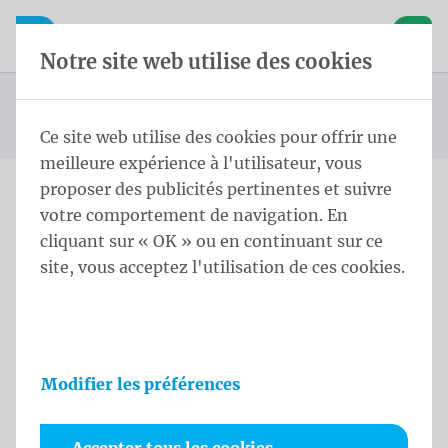
Skip content
Sauter la sélection de la langue
Waelkens NV
avigation mobile
Ouvrir la navigation mobile
Panier
Notre site web utilise des cookies
Drapeaux des pays d'Asie
Page d'accueil
Produits
Drapeaux
Drapeaux officiels et protocolaires
Drapeaux des pays
Drapeau Koweït 200x300 cm
Vous êtes ici :
de
Ce site web utilise des cookies pour offrir une
meilleure expérience à l'utilisateur, vous
proposer des publicités pertinentes et suivre
votre comportement de navigation. En
Drapeau Koweït 200x300
cliquant sur « OK » ou en continuant sur ce
cm
site, vous acceptez l'utilisation de ces cookies.
Informations sur le produit
Modifier les préférences