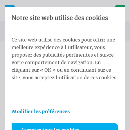
Skip content
Sauter la sélection de la langue
Waelkens NV
avigation mobile
Ouvrir la navigation mobile
Panier
Notre site web utilise des cookies
Page d'accueil
Produits
Drapeaux
Drapeaux officiels et protocolaires
Drapeaux des pays
Drapeaux Internationaux
Vous êtes ici :
de
Ce site web utilise des cookies pour offrir une
meilleure expérience à l'utilisateur, vous
proposer des publicités pertinentes et suivre
Skip categories
votre comportement de navigation. En
Drapeaux Internationaux
cliquant sur « OK » ou en continuant sur ce
site, vous acceptez l'utilisation de ces cookies.
Découvrez notre large gamme de drapeaux
internationaux ! Parfaits pour les événements
sportifs, les vacances ou pour afficher votre fierté.
Modifier les préférences
Affichez votre fierté avec des drapeaux de haute
qualité à des prix compétitifs ! Commandez