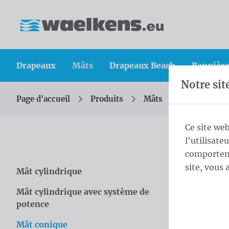
Skip content
Sauter la sélection de la langue
Waelkens NV
Drapeaux
Mâts
Drapeaux Beach
Bannière
Notre sit
Page d'accueil
Produits
Mâts
Mât coniqu
Vous êtes ici :
de
Ce site web
l'utilisate
Mât
comporteme
site, vous 
Mât cylindrique
Skip categories
Allia
Mât cylindrique avec système de
extru
potence
Diamè
Mât conique
Solide