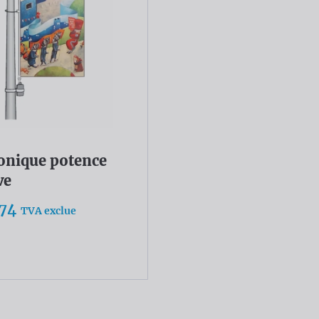
onique potence
ve
,74
TVA exclue
ir plus