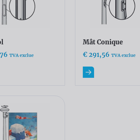
ol
Mât Conique
,76
€ 291,56
TVA exclue
TVA exclue
ir plus
En savoir plus