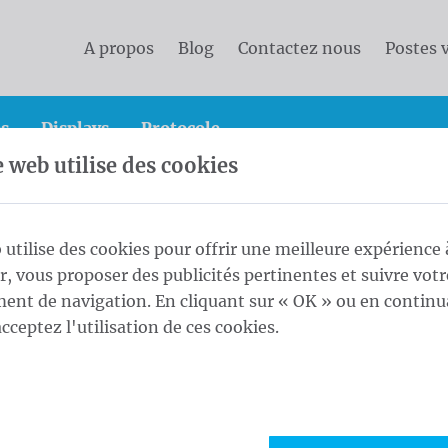
A propos
Blog
Contactez nous
Postes 
s
Displays
Protocole
e web utilise des cookies
e
 utilise des cookies pour offrir une meilleure expérience 
ur, vous proposer des publicités pertinentes et suivre votr
 conique
nt de navigation. En cliquant sur « OK » ou en continu
acceptez l'utilisation de ces cookies.
ge d'aluminium AL MG Si 0,5-0 dès la première
sion
tre plus important à la base qu'au sommet
 et gracieux grâce à la pente conique