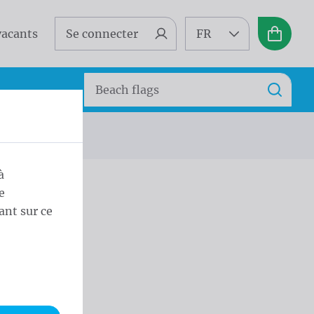
vacants
Se connecter
FR
Panier
Search
Recherc
à
e
ant sur ce