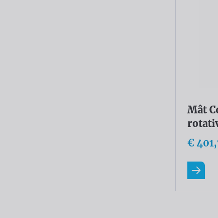
Mât C
rotati
€ 401
En savo