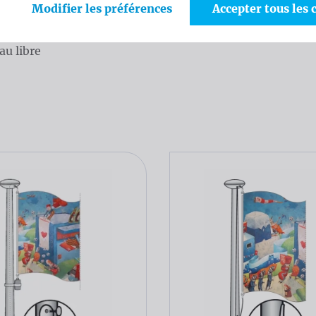
Modifier les préférences
Accepter tous les 
 sans couture
nium recyclé
au libre
ogue