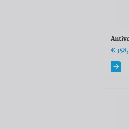
Antiv
€ 358
En savo