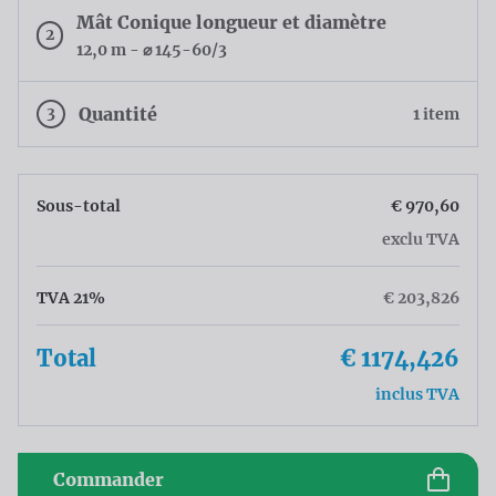
Mât Conique longueur et diamètre
2
12,0 m - ⌀ 145-60/3
3
Quantité
1 item
Sous-total
€ 970,60
exclu TVA
TVA 21%
€ 203,826
Total
€ 1174,426
inclus TVA
Commander