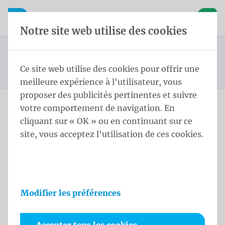
Skip content
Sauter la sélection de la langue
Waelkens NV
avigation mobile
Ouvrir la navigation mobile
Panier
Notre site web utilise des cookies
Mât conique
Page d'accueil
Produits
Mâts
Mât Conique potence rotative 12,0 m - ⌀ 145-60/3
Ce site web utilise des cookies pour offrir une
Vous êtes ici :
de
White
meilleure expérience à l'utilisateur, vous
proposer des publicités pertinentes et suivre
votre comportement de navigation. En
Mât Conique potence
cliquant sur « OK » ou en continuant sur ce
site, vous acceptez l'utilisation de ces cookies.
rotative 12,0 m - ⌀ 145-
60/3 White
Informations sur le produit
Modifier les préférences