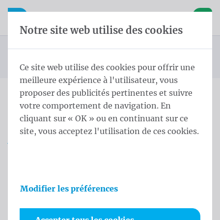
Skip content
Sauter la sélection de la langue
Waelkens NV
avigation mobile
Ouvrir la navigation mobile
Panier
Notre site web utilise des cookies
Mât conique
Page d'accueil
Produits
Mâts
Mât Conique potence rotative 9,0 m - ⌀ 114-60/3 White
Vous êtes ici :
de
Ce site web utilise des cookies pour offrir une
meilleure expérience à l'utilisateur, vous
proposer des publicités pertinentes et suivre
votre comportement de navigation. En
Mât Conique potence
cliquant sur « OK » ou en continuant sur ce
rotative 9,0 m - ⌀ 114-60/3
site, vous acceptez l'utilisation de ces cookies.
White
Informations sur le produit
Modifier les préférences