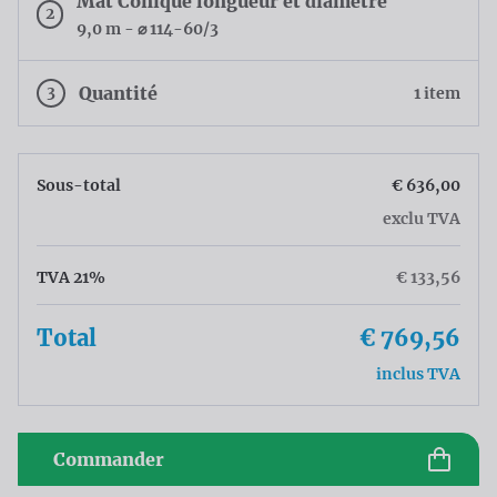
Mât Conique longueur et diamètre
2
9,0 m - ⌀ 114-60/3
3
Quantité
1 item
Sous-total
€ 636,00
exclu TVA
TVA 21%
€ 133,56
Total
€ 769,56
inclus TVA
Commander