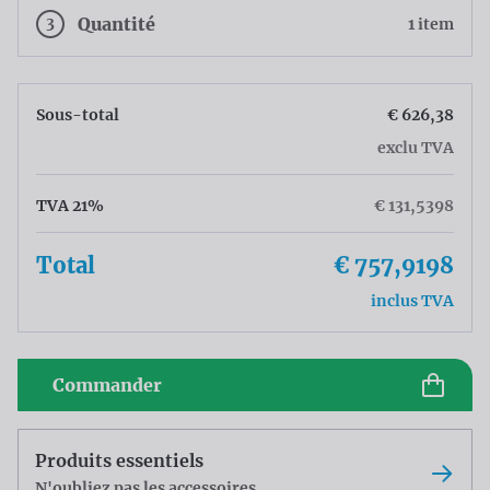
3
Quantité
1 item
Sous-total
€ 626,38
exclu TVA
TVA 21%
€ 131,5398
Total
€ 757,9198
inclus TVA
Commander
Produits essentiels
N'oubliez pas les accessoires