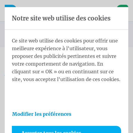
Skip content
Sauter la sélection de la langue
Waelkens NV
avigation mobile
Ouvrir la navigation mobile
Panier
Notre site web utilise des cookies
Mât cylindrique avec système de potence
Page d'accueil
Produits
Mâts
Mastodont 8,0 m - ⌀ 100/4 White
Vous êtes ici :
de
Ce site web utilise des cookies pour offrir une
meilleure expérience à l'utilisateur, vous
proposer des publicités pertinentes et suivre
votre comportement de navigation. En
Mastodont 8,0 m - ⌀ 100/4
cliquant sur « OK » ou en continuant sur ce
White
site, vous acceptez l'utilisation de ces cookies.
Informations sur le produit
Modifier les préférences