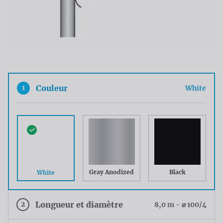
1
Couleur
White
Gray Anodized
Black
White
2
Longueur et diamètre
8,0 m - ⌀ 100/4