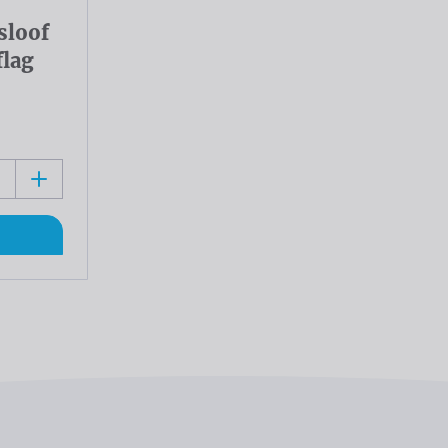
sloof
flag