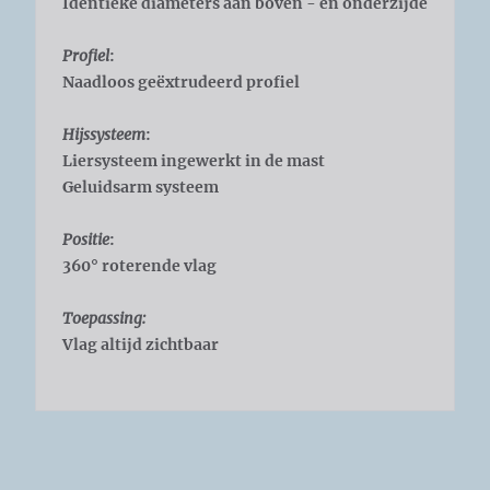
Identieke diameters aan boven - en onderzijde
Profiel
:
Naadloos geëxtrudeerd profiel
Hijssysteem
:
Liersysteem ingewerkt in de mast
Geluidsarm systeem
Positie
:
360° roterende vlag
Toepassing:
Vlag altijd zichtbaar