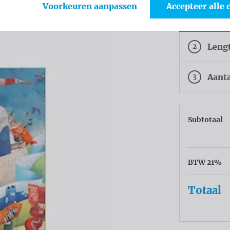
Voorkeuren aanpassen
Accepteer alle 
White
2
Leng
3
Aant
Subtotaal
BTW 21%
Totaal