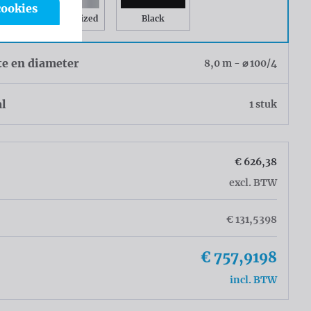
cookies
Gray Anodized
Black
te en diameter
8,0 m - ⌀ 100/4
al
1 stuk
€ 626,38
excl. BTW
€ 131,5398
€ 757,9198
incl. BTW