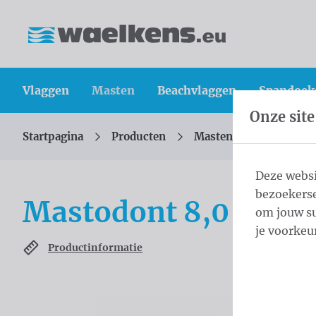
Inhoud overslaan
Taalkeuze overslaan
Waelkens NV
Vlaggen
Masten
Beachvlaggen
Spandoek
Onze site
Startpagina
Producten
Masten
Cilindrisc
U bevindt zich hier:
van
Deze websi
bezoekerse
Mastodont 8,0 m - ⌀
om jouw su
je voorkeu
Productinformatie