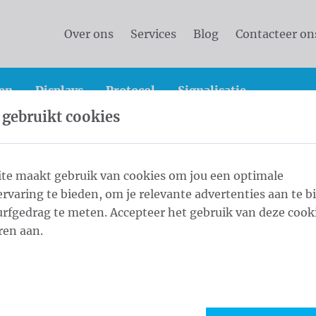
Over ons
Services
Blog
Contacteer on
en
Displays
Protocol
Signalisatie
 gebruikt cookies
he masten met galg
Mastodont 8,0 m - ⌀ 100/4 White
te maakt gebruik van cookies om jou een optimale
rvaring te bieden, om je relevante advertenties aan te b
 100/4 White
rfgedrag te meten. Accepteer het gebruik van deze cooki
1
Kleu
ren aan.