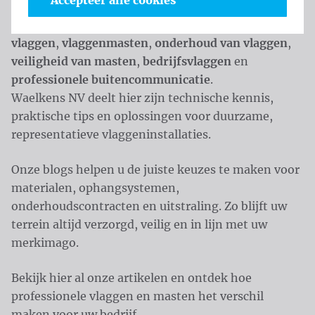
Accepteer alle cookies
Op deze blog vindt u alles wat u moet weten over
vlaggen
,
vlaggenmasten
,
onderhoud van vlaggen
,
veiligheid van masten
,
bedrijfsvlaggen
en
professionele buitencommunicatie
.
Waelkens NV deelt hier zijn technische kennis,
praktische tips en oplossingen voor duurzame,
representatieve vlaggeninstallaties.
Onze blogs helpen u de juiste keuzes te maken voor
materialen, ophangsystemen,
onderhoudscontracten en uitstraling. Zo blijft uw
terrein altijd verzorgd, veilig en in lijn met uw
merkimago.
Bekijk hier al onze artikelen en ontdek hoe
professionele vlaggen en masten het verschil
maken voor uw bedrijf.