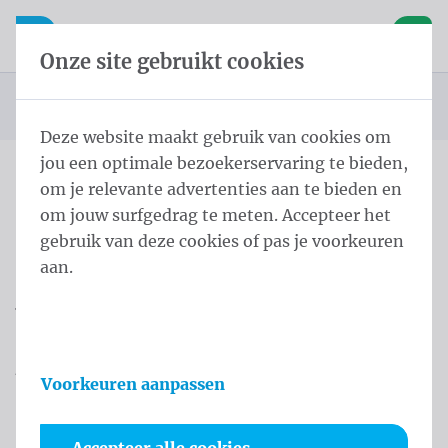
Inhoud overslaan
Taalkeuze overslaan
Waelkens NV
le navigatie
Open mobiele navigatie
Winke
Onze site gebruikt cookies
Startpagina
Blog
U bevindt zich hier:
van
Deze website maakt gebruik van cookies om
jou een optimale bezoekerservaring te bieden,
om je relevante advertenties aan te bieden en
om jouw surfgedrag te meten. Accepteer het
Menu
gebruik van deze cookies of pas je voorkeuren
aan.
Blog & Expertise van
Waelkens NV
Alles over vlaggen, vlaggenmasten,
Voorkeuren aanpassen
onderhoud en professionele
buitencommunicatie