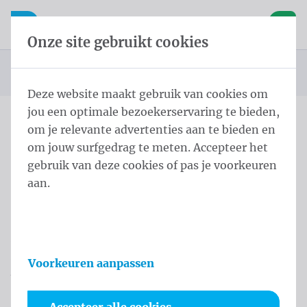
Inhoud overslaan
Taalkeuze overslaan
Waelkens NV
le navigatie
Open mobiele navigatie
Winke
Onze site gebruikt cookies
Startpagina
Jobs
U bevindt zich hier:
van
Deze website maakt gebruik van cookies om
jou een optimale bezoekerservaring te bieden,
om je relevante advertenties aan te bieden en
om jouw surfgedrag te meten. Accepteer het
Menu
gebruik van deze cookies of pas je voorkeuren
aan.
Onze vacatures
Bij Waelkens krijg je de kans om deel uit te maken
van een dynamisch en innovatief bedrijf waar
vakmanschap en kwaliteit voorop staan.
Voorkeuren aanpassen
We bieden een stimulerende werkomgeving met
ruimte voor persoonlijke groei, teamwork en het