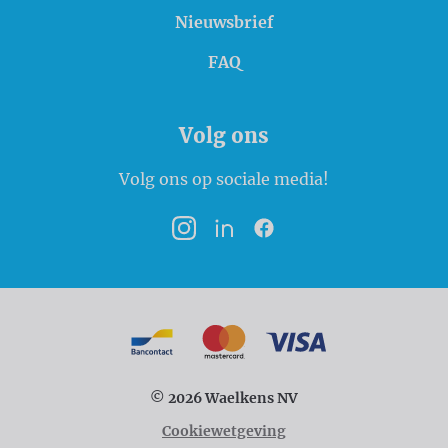
Nieuwsbrief
FAQ
Volg ons
Volg ons op sociale media!
Instagram
LinkedIn
Facebook
Betaalmogelijkheden
Bancontact
MasterCard
VISA
© 2026 Waelkens NV
Cookiewetgeving