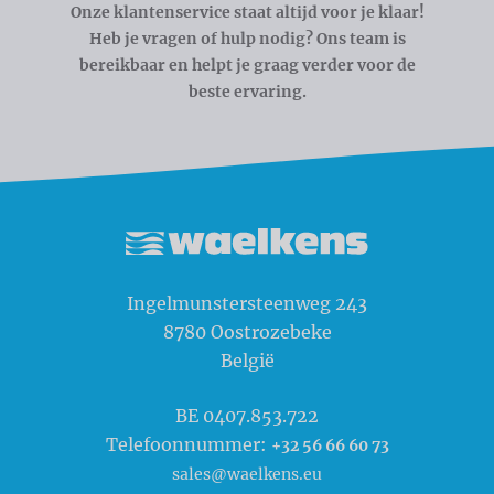
Onze klantenservice staat altijd voor je klaar!
Heb je vragen of hulp nodig? Ons team is
bereikbaar en helpt je graag verder voor de
beste ervaring.
Waelkens NV
Ingelmunstersteenweg 243
8780
Oostrozebeke
België
BE 0407.853.722
Telefoonnummer:
+32 56 66 60 73
sales@waelkens.eu