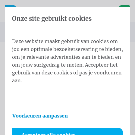
Inhoud overslaan
Taalkeuze overslaan
Waelkens NV
le navigatie
Open mobiele navigatie
Winke
Onze site gebruikt cookies
Startpagina
Privacy policy
U bevindt zich hier:
van
Deze website maakt gebruik van cookies om
jou een optimale bezoekerservaring te bieden,
om je relevante advertenties aan te bieden en
Privacy Disclaimer
om jouw surfgedrag te meten. Accepteer het
gebruik van deze cookies of pas je voorkeuren
Waelkens heeft deze privacy verklaring opgesteld
aan.
om duidelijk te maken dat wij waarde hechten aan
de privacy van de bezoekers van onze website. In
het hierna volgende kunt u lezen hoe wij omgaan
met informatie die wij via deze website over onze
Voorkeuren aanpassen
bezoekers verkrijgen.