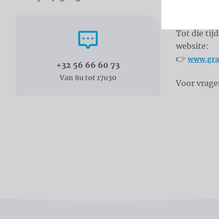
volledig ge
Bel ons
Tot die ti
website:
👉
www.gra
+32 56 66 60 73
Van 8u tot 17u30
Voor vrage
Catal