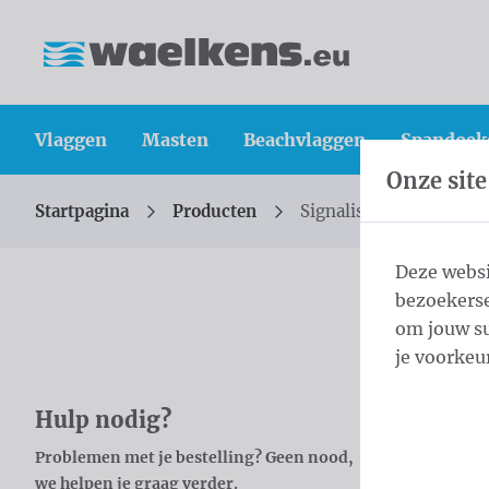
Inhoud overslaan
Taalkeuze overslaan
Waelkens NV
Vlaggen
Masten
Beachvlaggen
Spandoek
Onze site
Startpagina
Producten
Signalisatie
U bevindt zich hier:
van
Deze websi
bezoekerse
Sign
om jouw su
je voorkeu
Overslaan categories
Waelkens n
Hulp nodig?
Waelkens h
Problemen met je bestelling? Geen nood,
We zijn mo
we helpen je graag verder.