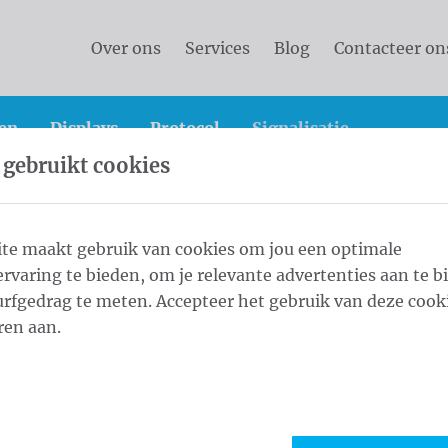
Over ons
Services
Blog
Contacteer on
en
Displays
Protocol
Signalisatie
 gebruikt cookies
te maakt gebruik van cookies om jou een optimale
rvaring te bieden, om je relevante advertenties aan te b
alisatie
rfgedrag te meten. Accepteer het gebruik van deze cooki
ren aan.
eemt de activiteiten van Grafimon over
eeft de activiteiten en het productgamma van
Grafimo
menteel bezig aan de update van onze website zodat all