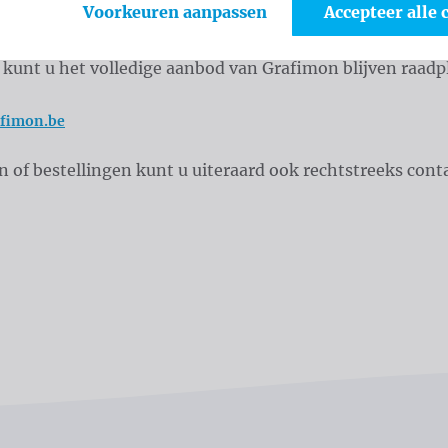
Voorkeuren aanpassen
Accepteer alle 
ïntegreerd zijn.
jd kunt u het volledige aanbod van Grafimon blijven raad
fimon.be
n of bestellingen kunt u uiteraard ook rechtstreeks co
ogus