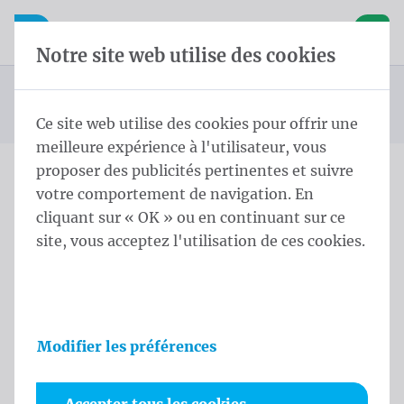
Skip content
Sauter la sélection de la langue
Waelkens NV
avigation mobile
Ouvrir la navigation mobile
Panier
Notre site web utilise des cookies
Beachdrop
Page d'accueil
Produits
Drapeaux Beach
Beachdrop XS 130x55 cm Eco Tricoflag Polyester
Vous êtes ici :
de
Ce site web utilise des cookies pour offrir une
meilleure expérience à l'utilisateur, vous
proposer des publicités pertinentes et suivre
votre comportement de navigation. En
Beachdrop XS 130x55 cm
cliquant sur « OK » ou en continuant sur ce
Eco Tricoflag Polyester
site, vous acceptez l'utilisation de ces cookies.
Informations sur le produit
Modifier les préférences