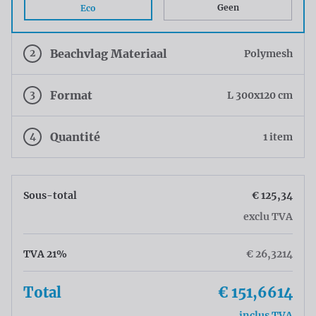
Geen
Eco
2
Beachvlag Materiaal
Polymesh
3
Format
L 300x120 cm
4
Quantité
1 item
Sous-total
€ 125,34
exclu TVA
TVA 21%
€ 26,3214
Total
€ 151,6614
inclus TVA