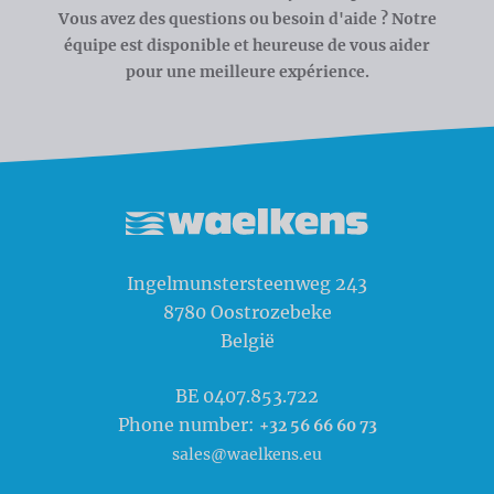
Vous avez des questions ou besoin d'aide ? Notre
équipe est disponible et heureuse de vous aider
pour une meilleure expérience.
Waelkens NV
Ingelmunstersteenweg 243
8780
Oostrozebeke
België
BE 0407.853.722
Phone number:
+32 56 66 60 73
sales@waelkens.eu