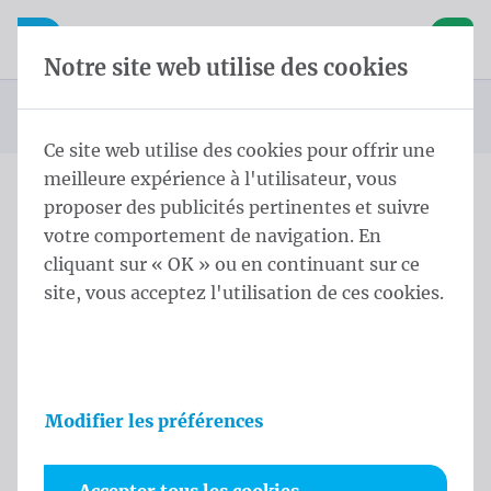
Skip content
Sauter la sélection de la langue
Waelkens NV
avigation mobile
Ouvrir la navigation mobile
Panier
Notre site web utilise des cookies
Page d'accueil
Produits
Drapeaux Beach
Beachdrop
Beachdrop L 300x120 cm Eco Polymesh
Vous êtes ici :
de
Ce site web utilise des cookies pour offrir une
meilleure expérience à l'utilisateur, vous
proposer des publicités pertinentes et suivre
Beachdrop L 300x120 cm
votre comportement de navigation. En
Eco Polymesh
cliquant sur « OK » ou en continuant sur ce
site, vous acceptez l'utilisation de ces cookies.
Informations sur le produit
Modifier les préférences