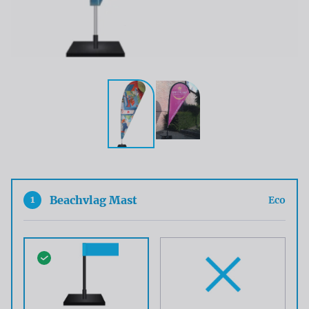
1
Beachvlag Mast
Eco