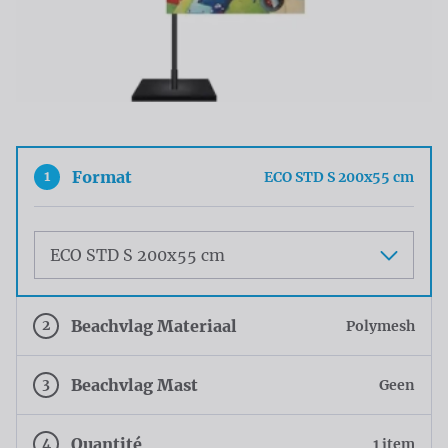
1
Format
ECO STD S 200x55 cm
Maat
2
Beachvlag Materiaal
Polymesh
3
Beachvlag Mast
Geen
4
Quantité
1 item