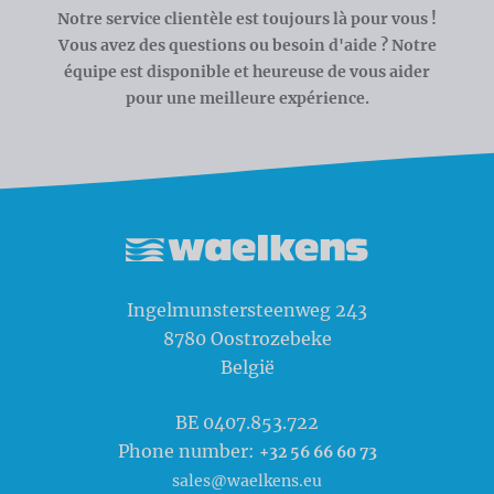
Notre service clientèle est toujours là pour vous !
Vous avez des questions ou besoin d'aide ? Notre
équipe est disponible et heureuse de vous aider
pour une meilleure expérience.
Waelkens NV
Ingelmunstersteenweg 243
8780
Oostrozebeke
België
BE 0407.853.722
Phone number:
+32 56 66 60 73
sales@waelkens.eu