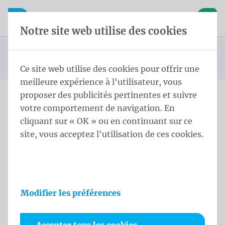
Skip content
Sauter la sélection de la langue
Waelkens NV
avigation mobile
Ouvrir la navigation mobile
Panier
Notre site web utilise des cookies
Drapeau Beach
Page d'accueil
Produits
Drapeaux Beach
STD Voile Eco ECO STD S 200x55 cm Geen Polymesh
Vous êtes ici :
de
Ce site web utilise des cookies pour offrir une
meilleure expérience à l'utilisateur, vous
proposer des publicités pertinentes et suivre
votre comportement de navigation. En
STD Voile Eco ECO STD S
cliquant sur « OK » ou en continuant sur ce
200x55 cm Geen Polymesh
site, vous acceptez l'utilisation de ces cookies.
Informations sur le produit
Modifier les préférences