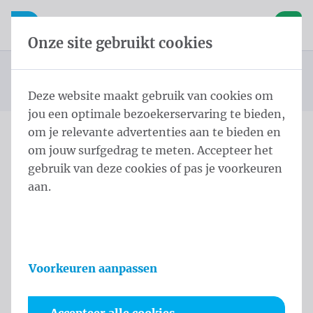
Inhoud overslaan
Taalkeuze overslaan
Waelkens NV
le navigatie
Open mobiele navigatie
Winke
Onze site gebruikt cookies
Standaard Beachvlag
Startpagina
Producten
Beachvlaggen
Eco STD ECO STD S 200x55 cm Geen Polymesh
U bevindt zich hier:
van
Deze website maakt gebruik van cookies om
jou een optimale bezoekerservaring te bieden,
om je relevante advertenties aan te bieden en
om jouw surfgedrag te meten. Accepteer het
Eco STD ECO STD S 200x55
gebruik van deze cookies of pas je voorkeuren
cm Geen Polymesh
aan.
Productinformatie
Voorkeuren aanpassen