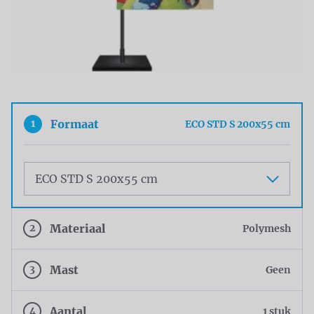
1
Formaat
ECO STD S 200x55 cm
Maat
2
Materiaal
Polymesh
3
Mast
Geen
4
Aantal
1 stuk