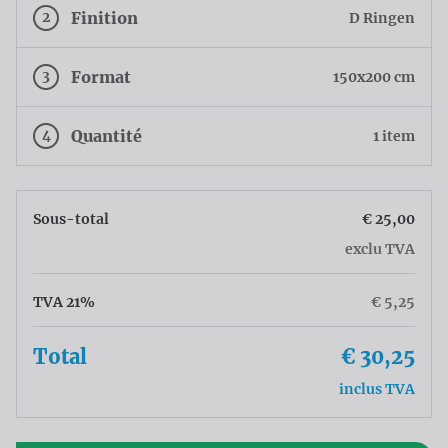
2
Finition
D Ringen
3
Format
150x200 cm
4
Quantité
1 item
Sous-total
€ 25,00
exclu TVA
TVA 21%
€ 5,25
Total
€ 30,25
inclus TVA