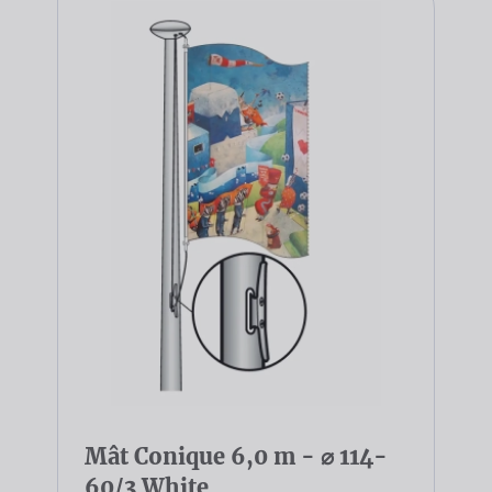
Mât Conique 6,0 m - ⌀ 114-
60/3 White