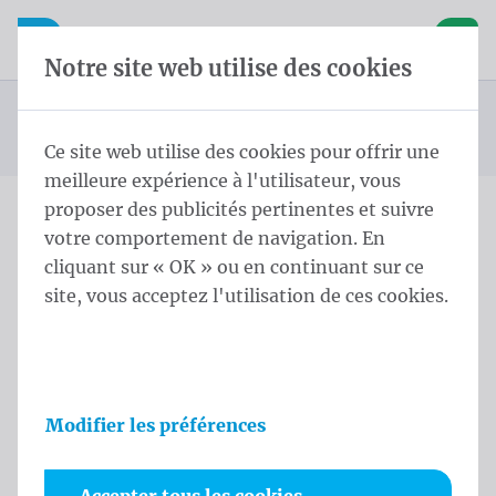
Skip content
Sauter la sélection de la langue
Waelkens NV
avigation mobile
Ouvrir la navigation mobile
Panier
Notre site web utilise des cookies
Drapeaux de pays d'Europe
Page d'accueil
Produits
Drapeaux
Drapeaux officiels et protocolaires
Drapeaux des pays
Drapeau Serbie 150x200 cm
Vous êtes ici :
de
Ce site web utilise des cookies pour offrir une
meilleure expérience à l'utilisateur, vous
proposer des publicités pertinentes et suivre
votre comportement de navigation. En
Drapeau Serbie 150x200 cm
cliquant sur « OK » ou en continuant sur ce
site, vous acceptez l'utilisation de ces cookies.
Informations sur le produit
Modifier les préférences