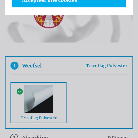
Accepteer alle cookies
1
Weefsel
Tricoflag Polyester
Tricoflag Polyester
2
Afwerking
D Ringen