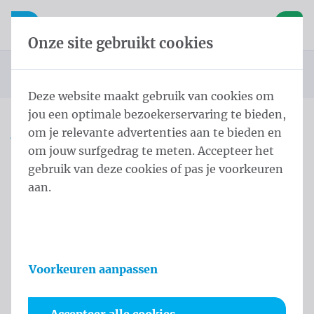
Inhoud overslaan
Taalkeuze overslaan
Waelkens NV
le navigatie
Open mobiele navigatie
Winke
Onze site gebruikt cookies
Startpagina
Producten
Vlaggen
Officiële vlaggen
Landenvlaggen
Landenvlaggen Europa
Vlag Servië 150x200 cm
U bevindt zich hier:
van
Deze website maakt gebruik van cookies om
jou een optimale bezoekerservaring te bieden,
om je relevante advertenties aan te bieden en
Vlag Servië 150x200 cm
om jouw surfgedrag te meten. Accepteer het
gebruik van deze cookies of pas je voorkeuren
Productinformatie
aan.
Voorkeuren aanpassen