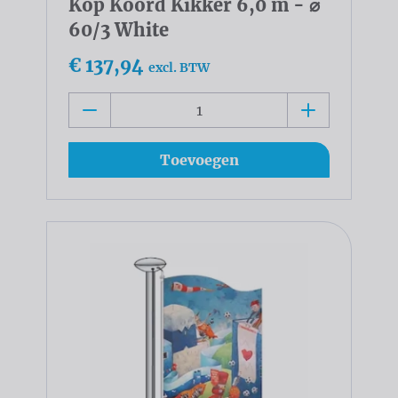
Kop Koord Kikker 6,0 m - ⌀
60/3 White
€ 137,94
excl. BTW
Toevoegen