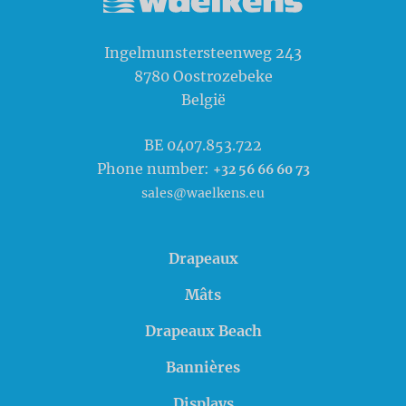
Waelkens NV
Ingelmunstersteenweg 243
8780
Oostrozebeke
België
BE 0407.853.722
Phone number:
+32 56 66 60 73
sales@waelkens.eu
Drapeaux
Mâts
Drapeaux Beach
Bannières
Displays