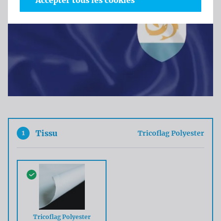
Accepter tous les cookies
1
Tissu
Tricoflag Polyester
Tricoflag Polyester