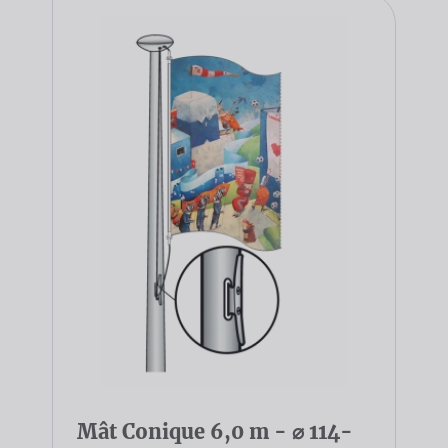
Mât Conique 6,0 m - ⌀ 114-