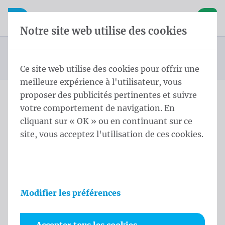
Skip content
Sauter la sélection de la langue
Waelkens NV
avigation mobile
Ouvrir la navigation mobile
Panier
Notre site web utilise des cookies
Drapeaux des pays d'Amérique du Nord
Page d'accueil
Produits
Drapeaux
Drapeaux officiels et protocolaires
Drapeaux des pays
Drapeau Anguilla 150x200 cm
Vous êtes ici :
de
Ce site web utilise des cookies pour offrir une
meilleure expérience à l'utilisateur, vous
proposer des publicités pertinentes et suivre
votre comportement de navigation. En
Drapeau Anguilla 150x200
cliquant sur « OK » ou en continuant sur ce
cm
site, vous acceptez l'utilisation de ces cookies.
Informations sur le produit
Modifier les préférences