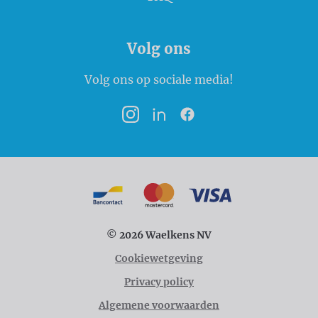
Volg ons
Volg ons op sociale media!
Instagram
LinkedIn
Facebook
Betaalmogelijkheden
Bancontact
MasterCard
VISA
© 2026 Waelkens NV
Cookiewetgeving
Privacy policy
Algemene voorwaarden