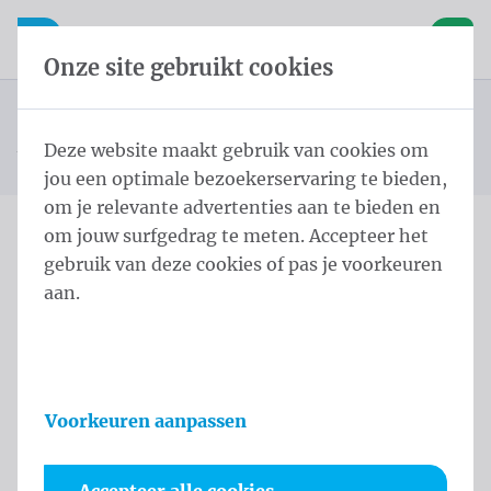
Inhoud overslaan
Taalkeuze overslaan
Waelkens NV
le navigatie
Open mobiele navigatie
Winke
Onze site gebruikt cookies
Conische masten
Startpagina
Producten
Masten
Conische Masten Kop Koord Kikker 6,0 m - ⌀ 114-60/3
Deze website maakt gebruik van cookies om
U bevindt zich hier:
van
White
jou een optimale bezoekerservaring te bieden,
om je relevante advertenties aan te bieden en
om jouw surfgedrag te meten. Accepteer het
Conische Masten Kop
gebruik van deze cookies of pas je voorkeuren
aan.
Koord Kikker 6,0 m - ⌀
114-60/3 White
Productinformatie
Voorkeuren aanpassen