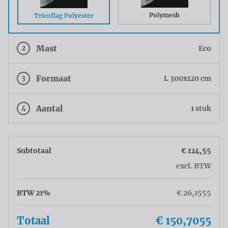
Polymesh
Tricoflag Polyester
2
Mast
Eco
3
Formaat
L 300x120 cm
4
Aantal
1 stuk
Subtotaal
€ 124,55
excl. BTW
BTW 21%
€ 26,1555
Totaal
€ 150,7055