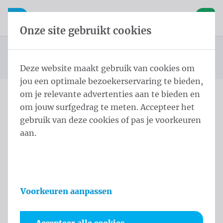
Inhoud overslaan
Taalkeuze overslaan
Waelkens NV
le navigatie
Open mobiele navigatie
Winke
Onze site gebruikt cookies
Beachdrop
Startpagina
Producten
Beachvlaggen
Beachdrop L 300x120 cm Eco Tricoflag Polyester
U bevindt zich hier:
van
Deze website maakt gebruik van cookies om
jou een optimale bezoekerservaring te bieden,
om je relevante advertenties aan te bieden en
om jouw surfgedrag te meten. Accepteer het
Beachdrop L 300x120 cm
gebruik van deze cookies of pas je voorkeuren
Eco Tricoflag Polyester
aan.
Productinformatie
Voorkeuren aanpassen